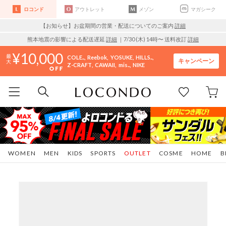
ロコンド
アウトレット
メゾン
マガシーク
【お知らせ】お盆期間の営業・配送についてのご案内
詳細
熊本地震の影響による配送遅延
詳細
｜7/30 (木) 14時〜 送料改訂
詳細
10,000
COLE..
Reebok
YOSUKE
HILLS..
キャンペーン
Z-CRAFT
CAWAII
mis..
NIKE
WOMEN
MEN
KIDS
SPORTS
OUTLET
COSME
HOME
B