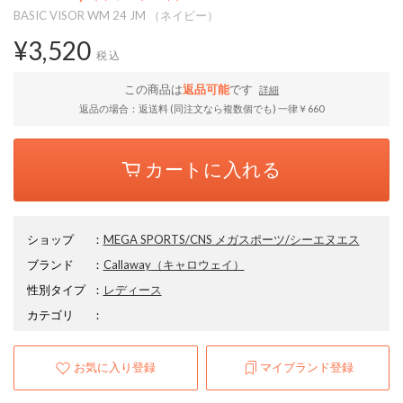
BASIC VISOR WM 24 JM （ネイビー）
¥3,520
税込
この商品は
返品可能
です
詳細
返品の場合：返送料 (同注文なら複数個でも) 一律￥660
カートに入れる
ショップ
：
MEGA SPORTS/CNS メガスポーツ/シーエヌエス
ブランド
：
Callaway
（キャロウェイ）
性別タイプ
：
レディース
カテゴリ
：
お気に入り登録
マイブランド登録