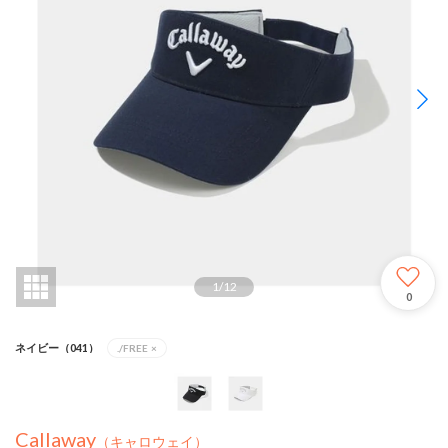
1
/
12
0
ネイビー（041）
./FREE
×
Callaway
（キャロウェイ）