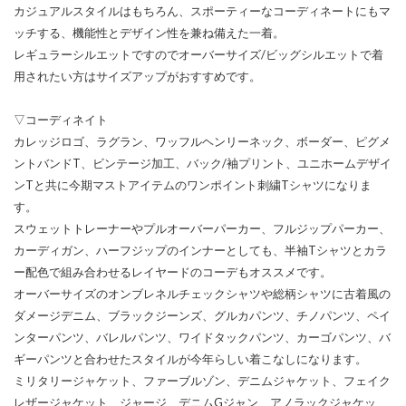
カジュアルスタイルはもちろん、スポーティーなコーディネートにもマ
ッチする、機能性とデザイン性を兼ね備えた一着。
レギュラーシルエットですのでオーバーサイズ/ビッグシルエットで着
用されたい方はサイズアップがおすすめです。
▽コーディネイト
カレッジロゴ、ラグラン、ワッフルヘンリーネック、ボーダー、ピグメ
ントバンドT、ビンテージ加工、バック/袖プリント、ユニホームデザイ
ンTと共に今期マストアイテムのワンポイント刺繍Tシャツになりま
す。
スウェットトレーナーやプルオーバーパーカー、フルジップパーカー、
カーディガン、ハーフジップのインナーとしても、半袖Tシャツとカラ
ー配色で組み合わせるレイヤードのコーデもオススメです。
オーバーサイズのオンブレネルチェックシャツや総柄シャツに古着風の
ダメージデニム、ブラックジーンズ、グルカパンツ、チノパンツ、ペイ
ンターパンツ、バレルパンツ、ワイドタックパンツ、カーゴパンツ、バ
ギーパンツと合わせたスタイルが今年らしい着こなしになります。
ミリタリージャケット、ファーブルゾン、デニムジャケット、フェイク
レザージャケット、ジャージ、デニムGジャン、アノラックジャケッ