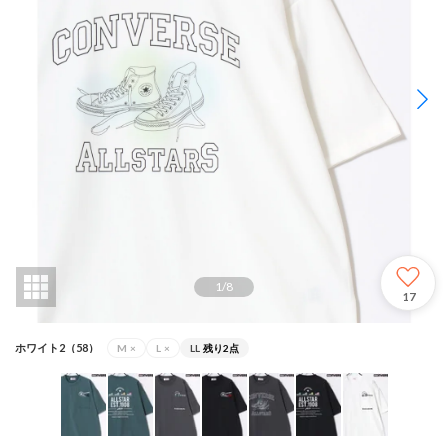
1
/
8
17
ホワイト2（58）
M
×
L
×
LL
残り2点