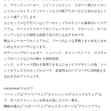
ト、マウンテンパーカー、ツイードジャケット、スポーツ系のナイロン
シャカシャカトラックジャケットなどの軽アウターなどと合わせるとト
レンド感アップします。
ユニセックスなデザインはシアーのトップスやチュール素材のレースア
イテム、マーメイドスカートやシフォンスカート、サロペット、オール
インワンなどとの相性も抜群で女の子にもおすすめです。
靴はスニーカーでカジュアルに、ブーツのような革靴でまとめるときれ
いめな大人コーデになります。
ボディバッグやショルダー、ミニバック、キャンバストート、ロゴキャ
ップやハットなどの小物とも相性抜群。
メンズ、レディース問わず着用できるユニセックスデザインの為、イベ
ントやフェスでのカップルコーデ、友達同士のペアコーデにSNS映えす
るおすすめアイテムです。
marukawa/マルカワ
ベーシックな”デイリーウェア”からトレンドの”カジュアルウェア”ま
で、日々のファッションを彩るお気に入りの一着を。
機能を備えた”スポーツウェア”からスタンダードな”アウトドアウェ