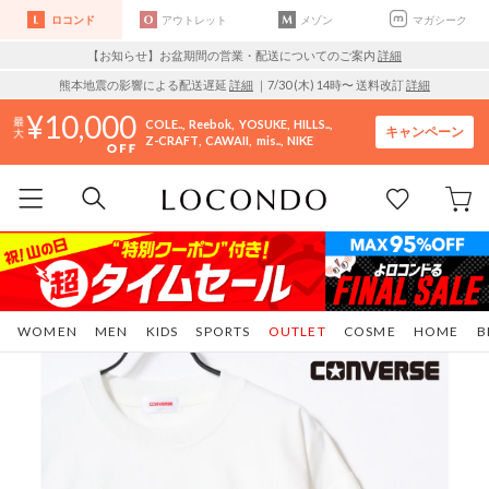
ロコンド
アウトレット
メゾン
マガシーク
【お知らせ】お盆期間の営業・配送についてのご案内
詳細
熊本地震の影響による配送遅延
詳細
｜7/30 (木) 14時〜 送料改訂
詳細
10,000
COLE..
Reebok
YOSUKE
HILLS..
キャンペーン
Z-CRAFT
CAWAII
mis..
NIKE
WOMEN
MEN
KIDS
SPORTS
OUTLET
COSME
HOME
B