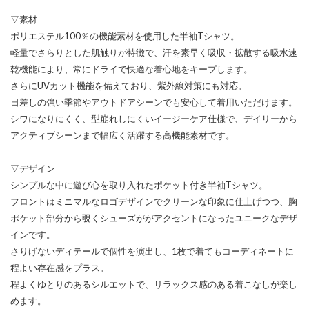
▽素材
ポリエステル100％の機能素材を使用した半袖Tシャツ。
軽量でさらりとした肌触りが特徴で、汗を素早く吸収・拡散する吸水速
乾機能により、常にドライで快適な着心地をキープします。
さらにUVカット機能を備えており、紫外線対策にも対応。
日差しの強い季節やアウトドアシーンでも安心して着用いただけます。
シワになりにくく、型崩れしにくいイージーケア仕様で、デイリーから
アクティブシーンまで幅広く活躍する高機能素材です。
▽デザイン
シンプルな中に遊び心を取り入れたポケット付き半袖Tシャツ。
フロントはミニマルなロゴデザインでクリーンな印象に仕上げつつ、胸
ポケット部分から覗くシューズががアクセントになったユニークなデザ
インです。
さりげないディテールで個性を演出し、1枚で着てもコーディネートに
程よい存在感をプラス。
程よくゆとりのあるシルエットで、リラックス感のある着こなしが楽し
めます。