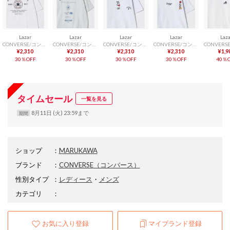
Lazar
Lazar
Lazar
Lazar
Laz
CONVERSE/コンバース オーバーサイズ フライス オールスター ロゴ ワンポイント刺繍・ポケット・バックグラフィックプリント 半袖Tシャツ/レディース メンズ ユニセックス トップス
CONVERSE/コンバース オーバーサイズ フライス オールスター ロゴ ワンポイント刺繍・ポケット・バックグラフィックプリント 半袖Tシャツ/レディース メンズ ユニセックス トップス
CONVERSE/コンバース UVカット/吸水速乾 オールスター ロゴ ワンポイント刺繍 ポケット 半袖Tシャツ/レディース メンズ カットソー 春夏 シューズ/スニーカーモチーフ
CONVERSE/コンバース UVカット/吸水速乾 オールスター ロゴ ワンポイント刺繍 ポケット 半袖Tシャツ/レディース メンズ カットソー 春夏 シューズ/スニーカーモチーフ
¥2,310
¥2,310
¥2,310
¥2,310
¥1,9
30％OFF
30％OFF
30％OFF
30％OFF
40％O
タイムセール
一覧を見る
8月11日 (火) 23:59まで
期間
ショップ
：
MARUKAWA
ブランド
：
CONVERSE
（コンバース）
性別タイプ
：
レディース
・
メンズ
カテゴリ
：
お気に入り登録
マイブランド登録