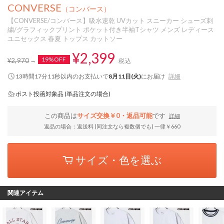
CONVERSE
（コンバース）
【CONVERSE/コンバース】吸水速乾 UVカット スニーカー シューズ刺
繍/グラフィックプリント ポケット付き半袖Tシャツ メンズ レディース
ユニセックス 春夏 トップス カットソー
¥2,399
19%OFF
¥2,970
税込
13時間17分11秒
以内
のお支払いで
8月11日(火)
にお届け
詳細
ポスト投函対象品 (単品注文の場合)
この商品は
サイズ交換￥0・返品可能
です
詳細
返品の場合：返送料 (同注文なら複数個でも) 一律￥660
サイズ・色を選ぶ
関連アイテム