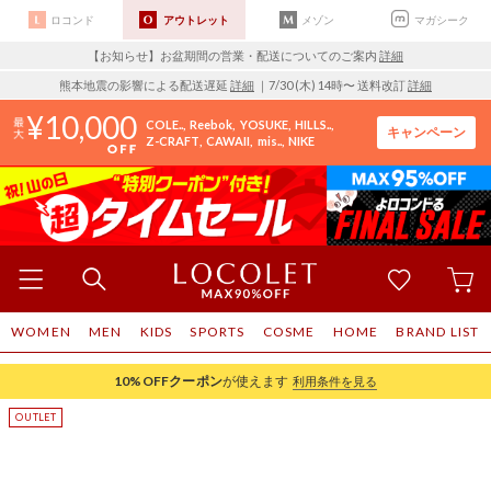
ロコンド
アウトレット
メゾン
マガシーク
【お知らせ】お盆期間の営業・配送についてのご案内
詳細
熊本地震の影響による配送遅延
詳細
｜7/30 (木) 14時〜 送料改訂
詳細
10,000
COLE..
Reebok
YOSUKE
HILLS..
キャンペーン
Z-CRAFT
CAWAII
mis..
NIKE
WOMEN
MEN
KIDS
SPORTS
COSME
HOME
BRAND LIST
10%OFF
クーポン
が使えます
利用条件を見る