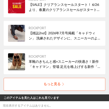
【SALE】クリアランスセールスタート！ 6/26
より、春夏のクリアランスセールがスタートい
たしました。 クッション性抜群の人気パンプス
やサンダルなど、シーズンエンドアイテムが最
大50％OFFとなっております。
ROCKPORT
【雑誌2nd】2026年7月号掲載「キャドウィ
ン」 洗練されたデザインに、スニーカーのよう
なクッション性と安定感をプラスしました。ジ
ャケパンから休日のカジュアルまで幅広くマッ
チ！妥協しない一足をぜひ。
ROCKPORT
革靴のきちんと感×スニーカーの快適さ！新作
「キャドマン」登場 足元を格上げする新作「キ
ャドマン」。洗練された穴飾りと選べる2種の
上質レザーが魅力です。スニーカーのようなク
ッション性と独自のソール構造で、一日中歩き
もっと見る
回っても快適！デザインも履き心地も妥協しな
い一足をぜひ。
このアイテムを見た人はこれも見ています
現在表示するアイテムはありません。