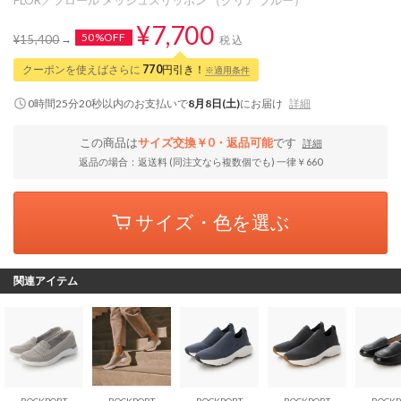
¥7,700
50%OFF
¥15,400
税込
クーポンを使えばさらに
770
円引き！
※適用条件
0時間25分19秒
以内
のお支払いで
8月8日(土)
にお届け
詳細
この商品は
サイズ交換￥0・返品可能
です
詳細
返品の場合：返送料 (同注文なら複数個でも) 一律￥660
サイズ・色を選ぶ
関連アイテム
ROCKPORT
ROCKPORT
ROCKPORT
ROCKPORT
ROCKP