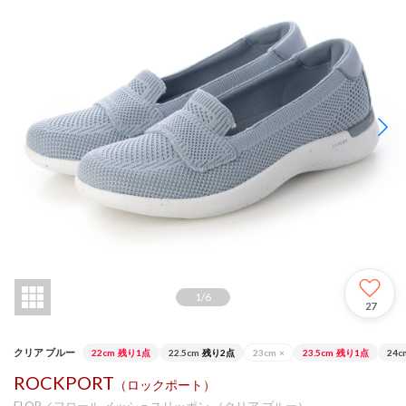
1
/
6
27
クリア ブルー
22cm
残り1点
22.5cm
残り2点
23cm
×
23.5cm
残り1点
24c
ROCKPORT
（ロックポート）
FLOR／フロール メッシュスリッポン （クリア ブルー）