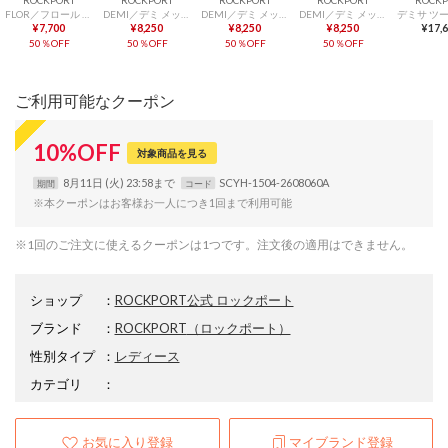
FLOR／フロール メッシュスリッポン （ライト ストーン）
DEMI／デミ メッシュスリッポン （カストーロ）
DEMI／デミ メッシュスリッポン （ヴィンテージ インディゴ）
DEMI／デミ メッシュスリッポン （ダーク シャドウ）
¥7,700
¥8,250
¥8,250
¥8,250
¥17,
50％OFF
50％OFF
50％OFF
50％OFF
ご利用可能なクーポン
10
%
OFF
対象商品を見る
8月11日 (火) 23:58まで
SCYH-1504-2608060A
期間
コード
※本クーポンはお客様お一人につき1回まで利用可能
※1回のご注文に使えるクーポンは1つです。注文後の適用はできません。
ショップ
：
ROCKPORT公式 ロックポート
ブランド
：
ROCKPORT
（ロックポート）
性別タイプ
：
レディース
カテゴリ
：
お気に入り登録
マイブランド登録