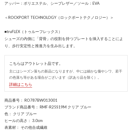
アッパー：ポリエステル、シープレザー／ソール：EVA
＜ROCKPORT TECHNOLOGY（ロックポートテクノロジー）＞
■truFLEX（トゥルーフレックス）
シューズの内側に「背骨」の役割を持つプレートを挿入することによ
り、歩行安定性と推進力を生み出します。
こちらはアウトレット品です。
主にはシーズン落ちの新品になりますが、中には細かな傷やシワ、若干
の色落ち等がある場合がございます（訳あり品を除く）。
詳細はこちら
商品番号
： RO787BW013001
ブランド商品番号
： RMF-R25S19M クリア ブルー
色
： クリア ブルー
ヒールの高さ
： 3.0cm
表素材
： その他合成繊維