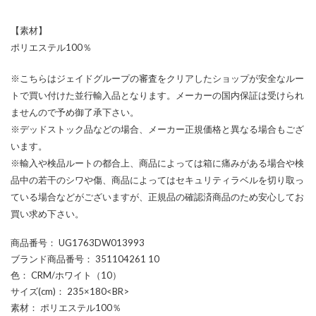
【素材】
ポリエステル100％
※こちらはジェイドグループの審査をクリアしたショップが安全なルー
トで買い付けた並行輸入品となります。メーカーの国内保証は受けられ
ませんので予め御了承下さい。
※デッドストック品などの場合、メーカー正規価格と異なる場合もござ
います。
※輸入や検品ルートの都合上、商品によっては箱に痛みがある場合や検
品中の若干のシワや傷、商品によってはセキュリティラベルを切り取っ
ている場合などがございますが、正規品の確認済商品のため安心してお
買い求め下さい。
商品番号
： UG1763DW013993
ブランド商品番号
： 351104261 10
色
： CRM/ホワイト（10）
サイズ(cm)
： 235×180<BR>
素材
： ポリエステル100％