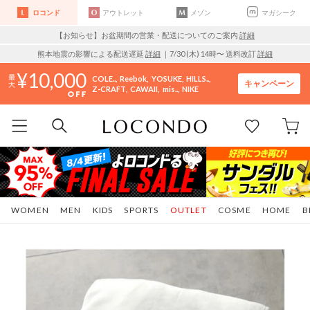
ロコンド
アウトレット
メゾン
マガシーク
【お知らせ】お盆期間の営業・配送についてのご案内
詳細
熊本地震の影響による配送遅延
詳細
｜7/30 (木) 14時〜 送料改訂
詳細
10,000
COLE..
Reebok
YOSUKE
HILLS..
キャンペーン
Z-CRAFT
CAWAII
mis..
NIKE
WOMEN
MEN
KIDS
SPORTS
OUTLET
COSME
HOME
B