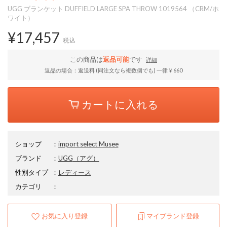
UGG ブランケット DUFFIELD LARGE SPA THROW 1019564 （CRM/ホ
ワイト）
¥17,457
税込
この商品は
返品可能
です
詳細
返品の場合：返送料 (同注文なら複数個でも) 一律￥660
カートに入れる
ショップ
：
import select Musee
ブランド
：
UGG
（アグ）
性別タイプ
：
レディース
カテゴリ
：
お気に入り登録
マイブランド登録