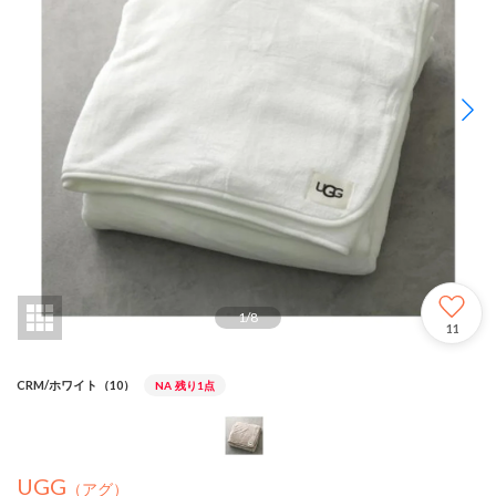
1
/
8
11
CRM/ホワイト（10）
NA
残り1点
UGG
（アグ）