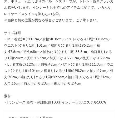
ス。ボリュームたっぷりのバルーンスリーブが、トレンド感＆クラシカ
ル感をUPします。インナーをお手持ちのアイテムに変えて、いろんな
レイヤードスタイルを楽しむのも◎。
※画像と柄の位置が異なる場合がございます、ご了承下さい。
サイズ詳細
・M：着丈(BC):118cm／肩幅:40.8cm／バスト(ぐるり1周):108.3cm／
ウエスト(ぐるり1周):101cm／裾周り(ぐるり1周):195.2cm／袖
丈:47.6cm／裄丈:68cm／袖わたり(ぐるり1周):88.6cm／袖口周り(ぐる
り1周):20cm／天巾:15.6cm／前天下がり:22.8cm／後天下がり:2.3cm
・L：着丈(BC):120cm／肩幅:42cm／バスト(ぐるり1周):111.3cm／ウエ
スト(ぐるり1周):104cm／裾周り(ぐるり1周):198.2cm／袖丈:49cm／裄
丈:70cm／袖わたり(ぐるり1周):89.6cm／袖口周り(ぐるり1周):21cm／
天巾:16cm／前天下がり:23cm／後天下がり:2.4cm
素材
・[ワンピース]基布・刺繍糸:綿100%[インナー]ポリエステル100%
こちらはアウトレット品です。