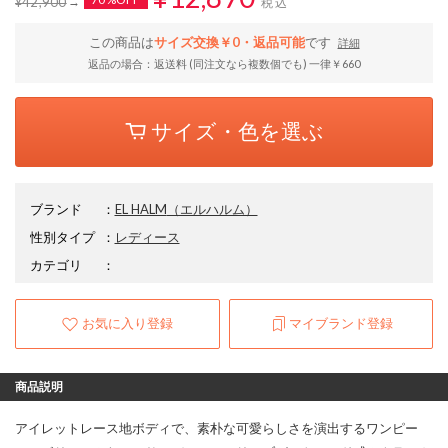
¥42,900
税込
この商品は
サイズ交換￥0・返品可能
です
詳細
返品の場合：返送料 (同注文なら複数個でも) 一律￥660
サイズ・色を選ぶ
ブランド
：
EL HALM
（エルハルム）
性別タイプ
：
レディース
カテゴリ
：
お気に入り登録
マイブランド登録
商品説明
アイレットレース地ボディで、素朴な可愛らしさを演出するワンピー