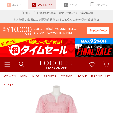
ロコンド
アウトレット
メゾン
マガシーク
【お知らせ】お盆期間の営業・配送についてのご案内
詳細
熊本地震の影響による配送遅延
詳細
｜7/30 (木) 14時〜 送料改訂
詳細
10,000
COLE..
Reebok
YOSUKE
HILLS..
キャンペーン
Z-CRAFT
CAWAII
mis..
NIKE
WOMEN
MEN
KIDS
SPORTS
COSME
HOME
BRAND LIST