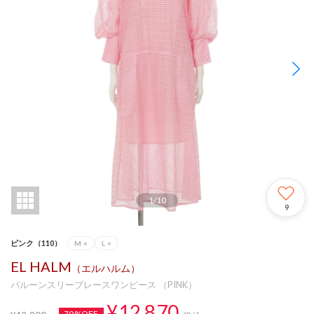
1
/
10
9
ピンク（110）
M
×
L
×
EL HALM
（エルハルム）
バルーンスリーブレースワンピース （PINK）
¥12,870
70%OFF