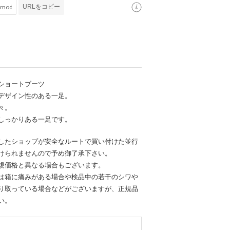
URLをコピー
トショートブーツ
デザイン性のある一足。
々。
しっかりある一足です。
したショップが安全なルートで買い付けた並行
けられませんので予め御了承下さい。
規価格と異なる場合もございます。
は箱に痛みがある場合や検品中の若干のシワや
り取っている場合などがございますが、正規品
い。