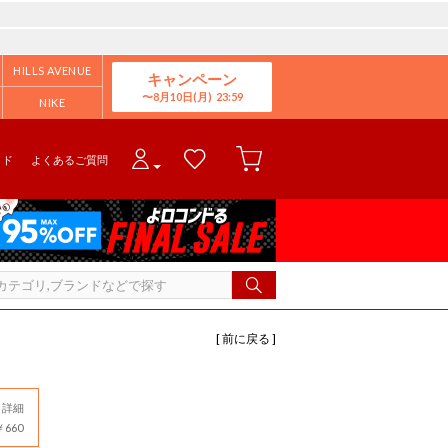
HILLS AVENUE
キャンペーン
8月10日(月)
NIKE
イド
よくあるご質問
[ 前に戻る ]
詳細
660