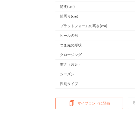
筒丈(cm)
筒周り(cm)
プラットフォームの高さ(cm)
ヒールの形
つま先の形状
クロージング
重さ
（片足）
シーズン
性別タイプ
マイブランドに登録