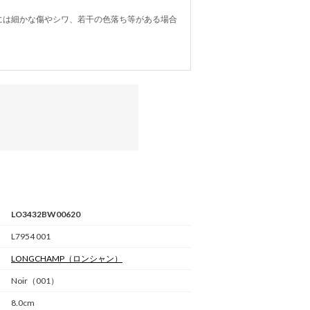
には細かな傷やシワ、若干の色落ち等がある場合
LO3432BW00620
L7954 001
LONGCHAMP
（ロンシャン）
Noir（001）
8.0cm