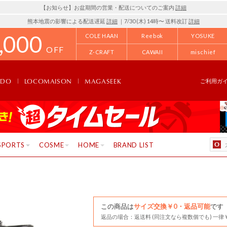
【お知らせ】お盆期間の営業・配送についてのご案内
詳細
熊本地震の影響による配送遅延
詳細
｜7/30 (木) 14時〜 送料改訂
詳細
,000
COLE HAAN
Reebok
YOSUKE
OFF
Z-CRAFT
CAWAII
mischief
NDO
LOCOMAISON
MAGASEEK
ご利用ガ
SPORTS
COSME
HOME
BRAND LIST
この商品は
サイズ交換￥0・返品可能
です
返品の場合：返送料 (同注文なら複数個でも) 一律￥