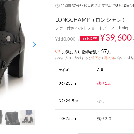
22時間37分34秒
以内
のお支払いで
8月10日(月
LONGCHAMP
（ロンシャン）
ファー付き ベルトショートブーツ （Noir）
¥39,600
¥118,800
66%OFF
→
57
お気に入り登録者数：
人
お気に入りに登録すると
値下げ
や
再入荷
の際にご連絡
サイズ
在庫
36/23cm
残り1点
39/24.5cm
なし
40/25cm
残り2点