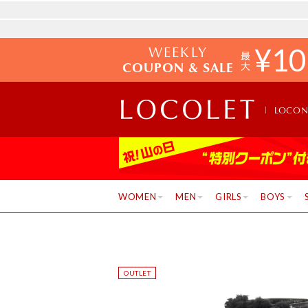
WEEKLY
¥
10
COUPON & SALE
LOCO
WOMEN
MEN
GIRLS
BOYS