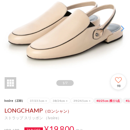
1
/
7
98
Ivoire（238）
37/23.5cm
×
38/24cm
×
39/24.5cm
×
40/25cm
残り1点
41
LONGCHAMP
（ロンシャン）
ストラップ スリッポン （Ivoire）
¥19,800
76%OFF