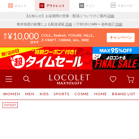
ロコンド
アウトレット
メゾン
マガシーク
【お知らせ】お盆期間の営業・配送についてのご案内
詳細
熊本地震の影響による配送遅延
詳細
｜7/30 (木) 14時〜 送料改訂
詳細
10,000
COLE..
Reebok
YOSUKE
HILLS..
キャンペーン
Z-CRAFT
CAWAII
mis..
NIKE
WOMEN
MEN
KIDS
SPORTS
COSME
HOME
BRAND LIST