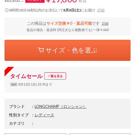
¥83,600
税込
8時間18分05秒
以内
のお支払いで
8月8日(土)
にお届け
詳細
この商品は
サイズ交換￥0・返品可能
です
詳細
返品の場合：返送料 (同注文なら複数個でも) 一律￥660
サイズ・色を選ぶ
タイムセール
一覧を見る
8月12日 (水) 23:59まで
期間
ブランド
：
LONGCHAMP
（ロンシャン）
性別タイプ
：
レディース
カテゴリ
：