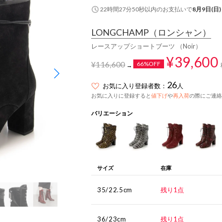
22時間27分50秒
以内
のお支払いで
8月9日(日)
LONGCHAMP
（ロンシャン）
レースアップショートブーツ （Noir）
¥39,600
¥116,600
66%OFF
→
26
お気に入り登録者数：
人
お気に入りに登録すると
値下げ
や
再入荷
の際にご連絡
バリエーション
サイズ
在庫
35/22.5cm
残り1点
36/23cm
残り1点