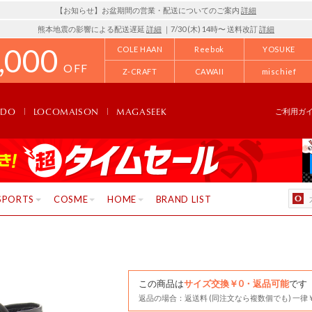
【お知らせ】お盆期間の営業・配送についてのご案内
詳細
熊本地震の影響による配送遅延
詳細
｜7/30 (木) 14時〜 送料改訂
詳細
,000
COLE HAAN
Reebok
YOSUKE
OFF
Z-CRAFT
CAWAII
mischief
NDO
LOCOMAISON
MAGASEEK
ご利用ガ
SPORTS
COSME
HOME
BRAND LIST
この商品は
サイズ交換￥0・返品可能
です
返品の場合：返送料 (同注文なら複数個でも) 一律￥