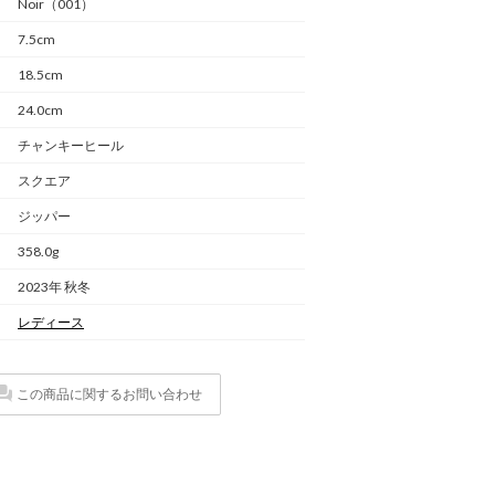
Noir（001）
7.5cm
18.5cm
24.0cm
チャンキーヒール
スクエア
ジッパー
358.0g
2023年 秋冬
レディース
この商品に関するお問い合わせ