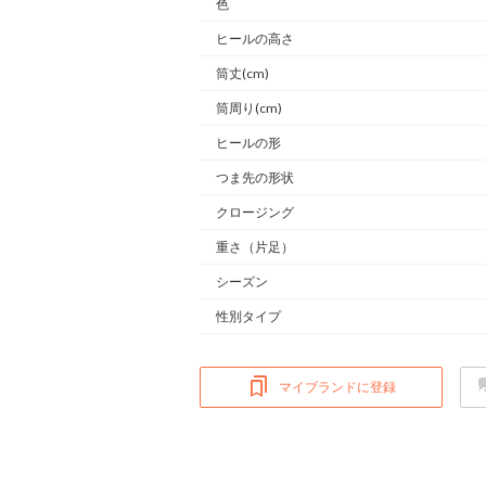
色
ヒールの高さ
筒丈(cm)
筒周り(cm)
ヒールの形
つま先の形状
クロージング
重さ
（片足）
シーズン
性別タイプ
マイブランドに登録