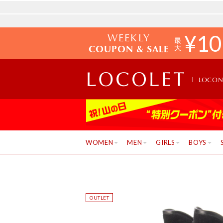
WEEKLY
¥
10
COUPON & SALE
LOCO
WOMEN
MEN
GIRLS
BOYS