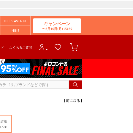
HILLS AVENUE
キャンペーン
8月10日(月)
NIKE
イド
よくあるご質問
[ 前に戻る ]
詳細
660