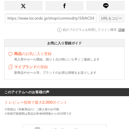
URLをコピー
紹介プログラムを利用してコイン獲得
詳細
お気に入り登録ガイド
商品
のお気に入り登録
再入荷やセール開始、残り１点の時にいち早くご連絡します
マイブランド
の登録
新商品やセール等、ブランドのお得な情報をお送りします
このアイテムへのお客様の声
レビュー投稿で最大
2,000
ポイント
※投稿は（対象商品の）ご購入者のみ可能
※投稿可能期間は商品出荷48時間後から30日間です