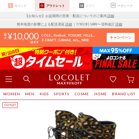
ロコンド
アウトレット
メゾン
マガシーク
【お知らせ】お盆期間の営業・配送についてのご案内
詳細
熊本地震の影響による配送遅延
詳細
｜7/30 (木) 14時〜 送料改訂
詳細
10,000
COLE..
Reebok
YOSUKE
HILLS..
キャンペーン
Z-CRAFT
CAWAII
mis..
NIKE
WOMEN
MEN
KIDS
SPORTS
COSME
HOME
BRAND LIST