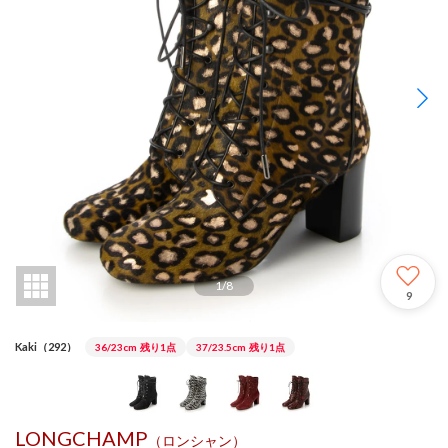
1
/
8
9
Kaki（292）
36/23cm
残り1点
37/23.5cm
残り1点
LONGCHAMP
（ロンシャン）