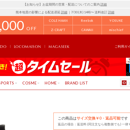
【お知らせ】お盆期間の営業・配送についてのご案内
詳細
熊本地震の影響による配送遅延
詳細
｜7/30 (木) 14時〜 送料改訂
詳細
,000
COLE HAAN
Reebok
YOSUKE
OFF
Z-CRAFT
CAWAII
mischief
NDO
LOCOMAISON
MAGASEEK
ご利用ガ
SPORTS
COSME
HOME
BRAND LIST
この商品は
サイズ交換￥0・返品可能
です
返品の場合：返送料 (同注文なら複数個でも) 一律￥