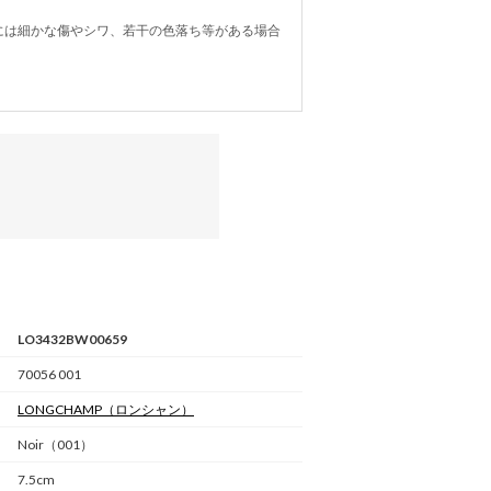
には細かな傷やシワ、若干の色落ち等がある場合
LO3432BW00659
70056 001
LONGCHAMP
（ロンシャン）
Noir（001）
7.5cm