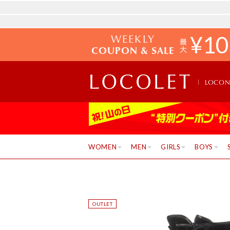
WEEKLY
¥
10
COUPON & SALE
LOCO
WOMEN
MEN
GIRLS
BOYS