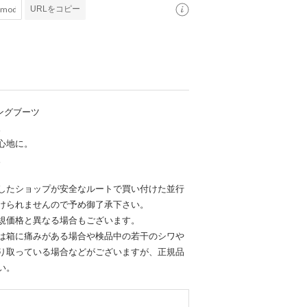
URLをコピー
ロングブーツ
。
心地に。
。
したショップが安全なルートで買い付けた並行
けられませんので予め御了承下さい。
規価格と異なる場合もございます。
は箱に痛みがある場合や検品中の若干のシワや
り取っている場合などがございますが、正規品
い。