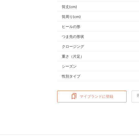
筒丈(cm)
筒周り(cm)
ヒールの形
つま先の形状
クロージング
重さ
（片足）
シーズン
性別タイプ
マイブランドに登録