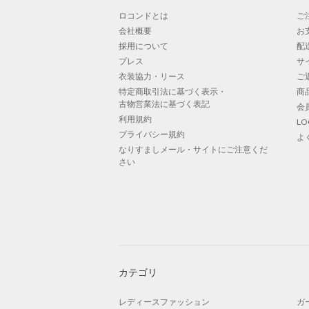
ロコンドとは
ご
会社概要
お
採用について
配
プレス
サ
衣装協力・リース
ご
特定商取引法に基づく表示・
商
古物営業法に基づく表記
会
利用規約
L
プライバシー規約
よ
なりすましメール・サイトにご注意くだ
さい
カテゴリ
レディースファッション
ガ