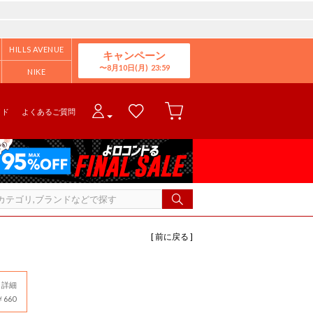
HILLS AVENUE
キャンペーン
8月10日(月)
NIKE
イド
よくあるご質問
[ 前に戻る ]
詳細
660