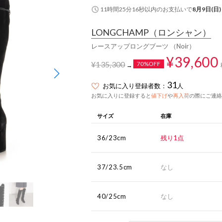
11時間25分15秒
以内
のお支払いで
8月9日(日)
LONGCHAMP
（ロンシャン）
レースアップロングブーツ （Noir）
¥39,600
¥135,300
70%OFF
→
31
お気に入り登録者数：
人
お気に入りに登録すると
値下げ
や
再入荷
の際にご連絡
サイズ
在庫
36/23cm
残り1点
37/23.5cm
なし
40/25cm
なし