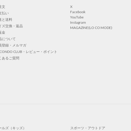
注文
X
Facebook
支払い
YouTube
送と送料
Instagram
イズ交換・返品
MAGAZINE(LO CO MODE)
返金
品について
員登録・メルマガ
OCONDO CLUB・レビュー・ポイント
くあるご質問
ールズ（キッズ）
スポーツ・アウトドア