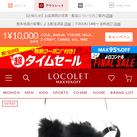
ロコンド
アウトレット
メゾン
マガシーク
【お知らせ】お盆期間の営業・配送についてのご案内
詳細
熊本地震の影響による配送遅延
詳細
｜7/30 (木) 14時〜 送料改訂
詳細
10,000
COLE..
Reebok
YOSUKE
HILLS..
キャンペーン
Z-CRAFT
CAWAII
mis..
NIKE
WOMEN
MEN
KIDS
SPORTS
COSME
HOME
BRAND LIST