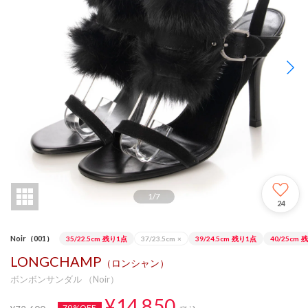
1
/
7
24
Noir（001）
35/22.5cm
残り1点
37/23.5cm
×
39/24.5cm
残り1点
40/25cm
残
LONGCHAMP
（ロンシャン）
ボンボンサンダル （Noir）
¥14,850
79%OFF