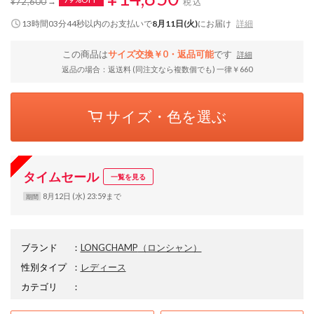
¥72,600
税込
13時間03分43秒
以内
のお支払いで
8月11日(火)
にお届け
詳細
この商品は
サイズ交換￥0・返品可能
です
詳細
返品の場合：返送料 (同注文なら複数個でも) 一律￥660
サイズ・色を選ぶ
タイムセール
一覧を見る
8月12日 (水) 23:59まで
期間
ブランド
：
LONGCHAMP
（ロンシャン）
性別タイプ
：
レディース
カテゴリ
：