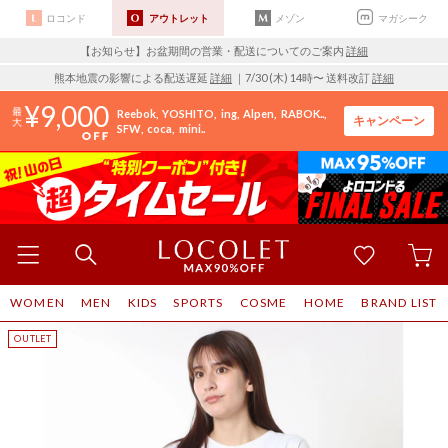
ロコンド
アウトレット
メゾン
マガシーク
【お知らせ】お盆期間の営業・配送についてのご案内
詳細
熊本地震の影響による配送遅延
詳細
｜7/30 (木) 14時〜 送料改訂
詳細
9,000
Reebok
YOSHITO
ing
Alpen
RABOK..
キャンペーン
SFW
coca
mini..
WOMEN
MEN
KIDS
SPORTS
COSME
HOME
BRAND LIST