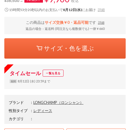
¥38,500
税込
15時間53分19秒
以内
のお支払いで
8月12日(水)
にお届け
詳細
この商品は
サイズ交換￥0・返品可能
です
詳細
返品の場合：返送料 (同注文なら複数個でも) 一律￥660
サイズ・色を選ぶ
タイムセール
一覧を見る
8月12日 (水) 23:59まで
期間
ブランド
：
LONGCHAMP
（ロンシャン）
性別タイプ
：
レディース
カテゴリ
：