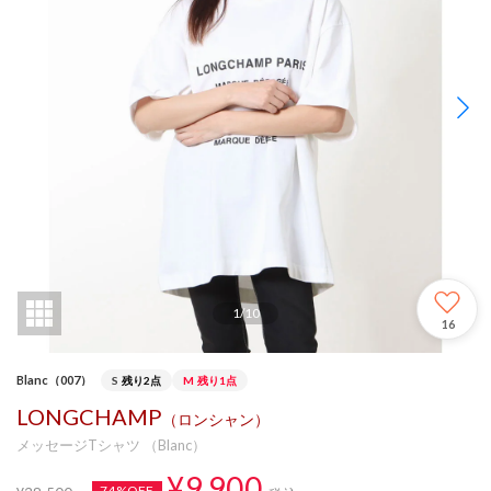
1
/
10
16
Blanc（007）
S
残り2点
M
残り1点
LONGCHAMP
（ロンシャン）
メッセージTシャツ （Blanc）
¥9,900
74%OFF