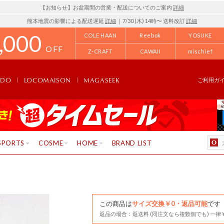
【お知らせ】お盆期間の営業・配送についてのご案内
詳細
熊本地震の影響による配送遅延
詳細
｜7/30 (木) 14時〜 送料改訂
詳細
,000
COLE HAAN
Reebok
YOSUKE
OFF
Z-CRAFT
CAWAII
mischief
NDO
LOCOMAISON
MAGASEEK
ご利用ガ
SPORTS
COSME
HOME
BRAND LIST
この商品は
サイズ交換￥0・返品可能
です
返品の場合：返送料 (同注文なら複数個でも) 一律￥