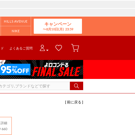
HILLS AVENUE
キャンペーン
8月10日(月)
NIKE
イド
よくあるご質問
[ 前に戻る ]
詳細
660