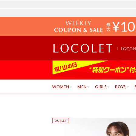
WEEKLY
¥
10
COUPON & SALE
LOCO
WOMEN
MEN
GIRLS
BOYS