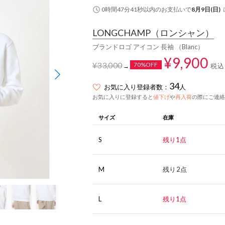
0時間47分41秒
以内
のお支払いで
8月9日(日)
LONGCHAMP
（ロンシャン）
ブランドロゴ アイコン 長袖 （Blanc）
¥9,900
¥33,000
70%OFF
税込
→
34
お気に入り登録者数：
人
お気に入りに登録すると
値下げ
や
再入荷
の際にご連絡
サイズ
在庫
S
残り1点
M
残り2点
L
残り1点