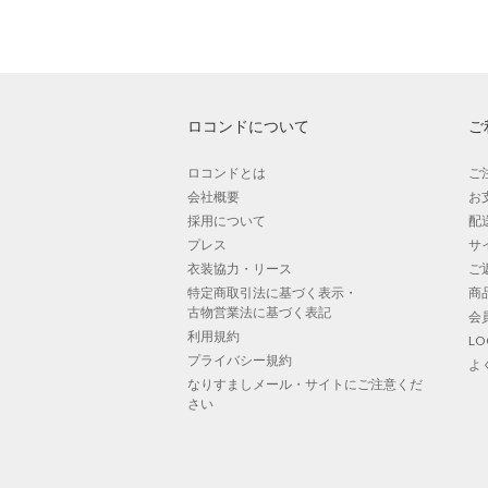
ロコンドについて
ご
ロコンドとは
ご
会社概要
お
採用について
配
プレス
サ
衣装協力・リース
ご
特定商取引法に基づく表示・
商
古物営業法に基づく表記
会
利用規約
L
プライバシー規約
よ
なりすましメール・サイトにご注意くだ
さい