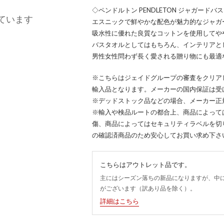
◇ペンドルトン PENDLETON ジャガードバ
ています
エスニックで鮮やかな配色が魅力的なジャガ
吸水性に優れた良質なコットンを使用してや
バスタオルとしてはもちろん、インテリアと
男性女性問わず長く愛される贈り物にも最適
※こちらはジェイドグループの審査をクリア
輸入品となります。メーカーの国内保証は受
※デッドストック品などの場合、メーカー正
※輸入や検品ルートの都合上、商品によって
傷、商品によってはセキュリティラベルを切
の確認済商品のため安心してお買い求め下さ
こちらはアウトレット品です。
主にはシーズン落ちの新品になりますが、中
がございます（訳あり品を除く）。
詳細はこちら