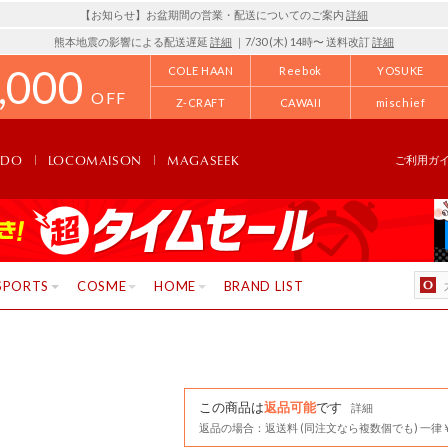
【お知らせ】お盆期間の営業・配送についてのご案内
詳細
熊本地震の影響による配送遅延
詳細
｜7/30 (木) 14時〜 送料改訂
詳細
,000
COLE HAAN
Reebok
YOSUKE
OFF
Z-CRAFT
CAWAII
mischief
NDO
LOCOMAISON
MAGASEEK
ご利用ガ
SPORTS
COSME
HOME
BRAND LIST
この商品は
返品可能
です
詳細
返品の場合：返送料 (同注文なら複数個でも) 一律￥