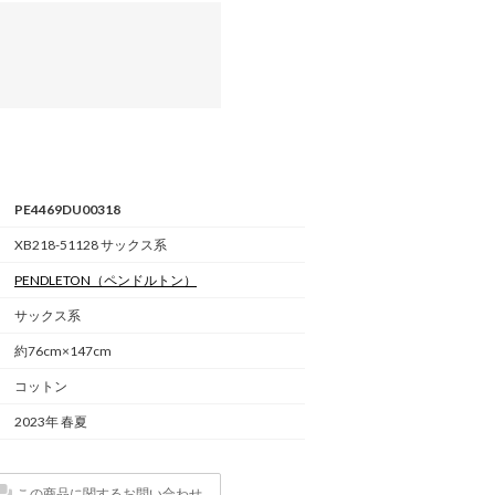
PE4469DU00318
XB218-51128 サックス系
PENDLETON
（ペンドルトン）
サックス系
約76cm×147cm
コットン
2023年 春夏
この商品に関するお問い合わせ