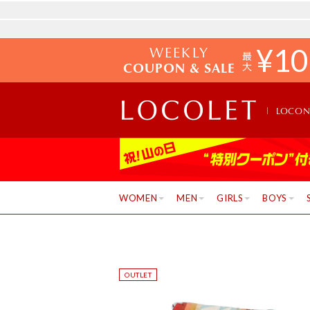
WEEKLY
¥
10
COUPON & SALE
LOCO
WOMEN
MEN
GIRLS
BOYS