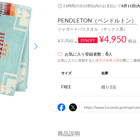
21時間25分21秒
以内
のお支払いで
8月11日(火
PENDLETON
（ペンドルトン）
ジャガードバスタオル （サックス系）
¥4,950
¥7,700
35%OFF
税込
→
6
お気に入り登録者数：
人
お気に入りに登録すると
値下げ
や
再入荷
の際にご連絡
サイズ
在庫
FREE
残り2点
商品説明