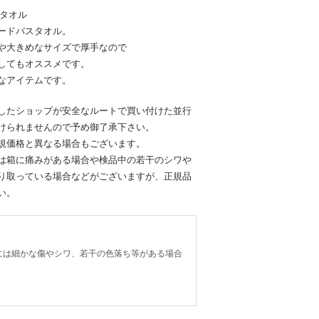
スタオル
ードバスタオル。
や大きめなサイズで厚手なので
してもオススメです。
なアイテムです。
したショップが安全なルートで買い付けた並行
けられませんので予め御了承下さい。
規価格と異なる場合もございます。
は箱に痛みがある場合や検品中の若干のシワや
り取っている場合などがございますが、正規品
い。
には細かな傷やシワ、若干の色落ち等がある場合