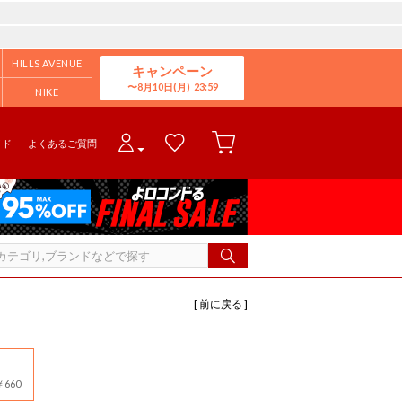
HILLS AVENUE
キャンペーン
8月10日(月)
NIKE
イド
よくあるご質問
[ 前に戻る ]
660