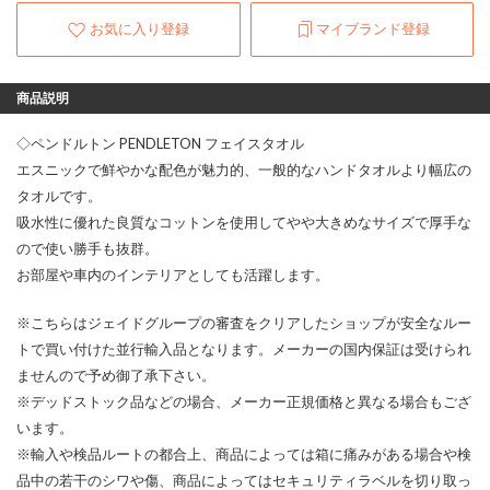
お気に入り登録
マイブランド登録
商品説明
◇ペンドルトン PENDLETON フェイスタオル
エスニックで鮮やかな配色が魅力的、一般的なハンドタオルより幅広の
タオルです。
吸水性に優れた良質なコットンを使用してやや大きめなサイズで厚手な
ので使い勝手も抜群。
お部屋や車内のインテリアとしても活躍します。
※こちらはジェイドグループの審査をクリアしたショップが安全なルー
トで買い付けた並行輸入品となります。メーカーの国内保証は受けられ
ませんので予め御了承下さい。
※デッドストック品などの場合、メーカー正規価格と異なる場合もござ
います。
※輸入や検品ルートの都合上、商品によっては箱に痛みがある場合や検
品中の若干のシワや傷、商品によってはセキュリティラベルを切り取っ