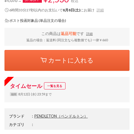
¥4,070
税込
6時間33分26秒
以内
のお支払いで
8月8日(土)
にお届け
詳細
ポスト投函対象品 (単品注文の場合)
この商品は
返品可能
です
詳細
返品の場合：返送料 (同注文なら複数個でも) 一律￥660
カートに入れる
タイムセール
一覧を見る
8月12日 (水) 23:59まで
期間
ブランド
：
PENDLETON
（ペンドルトン）
カテゴリ
：