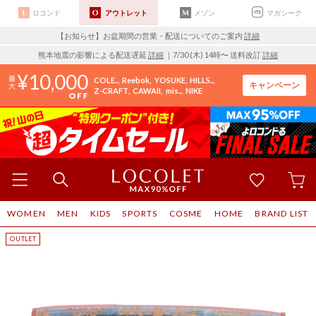
ロコンド
アウトレット
メゾン
マガシーク
【お知らせ】お盆期間の営業・配送についてのご案内
詳細
熊本地震の影響による配送遅延
詳細
｜7/30 (木) 14時〜 送料改訂
詳細
10,000
COLE..
Reebok
YOSUKE
HILLS..
キャンペーン
Z-CRAFT
CAWAII
mis..
NIKE
WOMEN
MEN
KIDS
SPORTS
COSME
HOME
BRAND LIST