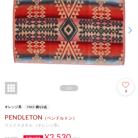
1
/
2
8
オレンジ系
FREE
残り2点
PENDLETON
（ペンドルトン）
フェイスタオル （オレンジ系）
¥2,530
37%OFF