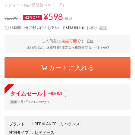
レディース結び目装飾ベルト （E）
¥598
62%OFF
¥1,580
税込
18時間11分24秒
以内
のお支払いで
8月8日(土)
にお届け
詳細
この商品は
返品可能
です
詳細
返品の場合：返送料 (同注文なら複数個でも) 一律￥660
カートに入れる
タイムセール
一覧を見る
8月6日 (木) 23:59まで
期間
ブランド
：
REBALANCE
（リバランス）
性別タイプ
：
レディース