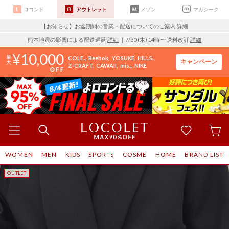
ロコンド
アウトレット
メゾン
マガシーク
【お知らせ】お盆期間の営業・配送についてのご案内
詳細
熊本地震の影響による配送遅延
詳細
｜7/30 (木) 14時〜 送料改訂
詳細
10,000
COLE..
Reebok
YOSUKE
HILLS..
キャンペーン
Z-CRAFT
CAWAII
mis..
NIKE
WOMEN
MEN
KIDS
SPORTS
COSME
HOME
BRAND LIST