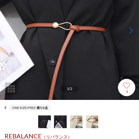
1
/
2
5
E
ONE SIZE/FREE
残り2点
REBALANCE
（リバランス）