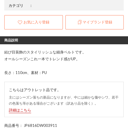
カテゴリ
：
お気に入り登録
マイブランド登録
商品説明
結び目装飾のスタイリッシュな細身ベルトです。
オールシーズンこれ一本でトレンド感がUP。
長さ：110cm、素材：PU
こちらはアウトレット品です。
主にはシーズン落ちの新品になりますが、中には細かな傷やシワ、若干
の色落ち等がある場合がございます（訳あり品を除く）。
詳細はこちら
商品番号
： JP6816DW003911