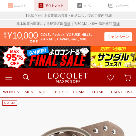
ロコンド
アウトレット
メゾン
マガシーク
【お知らせ】お盆期間の営業・配送についてのご案内
詳細
熊本地震の影響による配送遅延
詳細
｜7/30 (木) 14時〜 送料改訂
詳細
10,000
COLE..
Reebok
YOSUKE
HILLS..
キャンペーン
Z-CRAFT
CAWAII
mis..
NIKE
WOMEN
MEN
KIDS
SPORTS
COSME
HOME
BRAND LIST