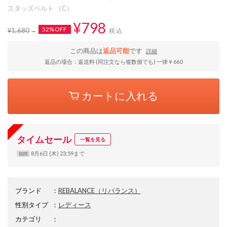
スタッズベルト （C）
¥798
52%OFF
¥1,680
税込
この商品は
返品可能
です
詳細
返品の場合：返送料 (同注文なら複数個でも) 一律￥660
カートに入れる
タイムセール
一覧を見る
8月6日 (木) 23:59まで
期間
ブランド
：
REBALANCE
（リバランス）
性別タイプ
：
レディース
カテゴリ
：