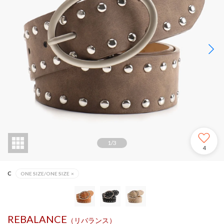
1
/
3
4
C
ONE SIZE/ONE SIZE
×
REBALANCE
（リバランス）