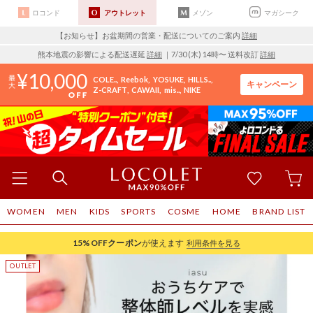
ロコンド
アウトレット
メゾン
マガシーク
【お知らせ】お盆期間の営業・配送についてのご案内
詳細
熊本地震の影響による配送遅延
詳細
｜7/30 (木) 14時〜 送料改訂
詳細
10,000
COLE..
Reebok
YOSUKE
HILLS..
キャンペーン
Z-CRAFT
CAWAII
mis..
NIKE
WOMEN
MEN
KIDS
SPORTS
COSME
HOME
BRAND LIST
15%OFF
クーポン
が使えます
利用条件を見る