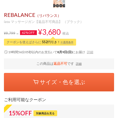
REBALANCE
（リバランス）
iasu マッサージガン【返品不可商品】 （ブラック）
¥3,680
62%OFF
¥9,799
税込
クーポンを使えばさらに
552
円引き！
※適用条件
19時間56分05秒
以内
のお支払いで
8月9日(日)
にお届け
詳細
この商品は
返品不可
です
詳細
サイズ・色を選ぶ
ご利用可能なクーポン
15
%
OFF
対象商品を見る