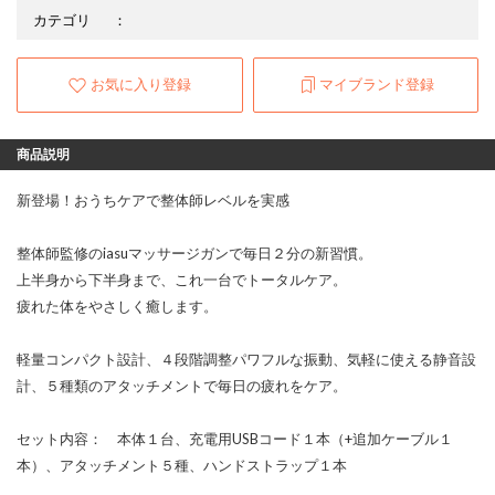
カテゴリ
：
お気に入り登録
マイブランド登録
商品説明
新登場！おうちケアで整体師レベルを実感
整体師監修のiasuマッサージガンで毎日２分の新習慣。
上半身から下半身まで、これ一台でトータルケア。
疲れた体をやさしく癒します。
軽量コンパクト設計、４段階調整パワフルな振動、気軽に使える静音設
計、５種類のアタッチメントで毎日の疲れをケア。
セット内容： 本体１台、充電用USBコード１本（+追加ケーブル１
本）、アタッチメント５種、ハンドストラップ１本