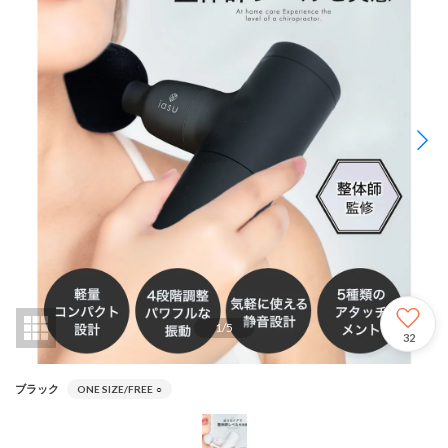
1
/
5
32
ブラック
ONE SIZE/FREE
○