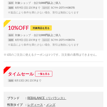
対象
ショップ
合計
3,000円以上
条件
8月9日 (日) 23:59まで
SCYH-2075-H0807B
期間
コード
※返品により条件を満たさない場合、割引は無効になります
10
%
OFF
対象商品を見る
対象
ショップ
合計
2,000円以上
条件
8月9日 (日) 23:59まで
SCYH-2075-H0807A
期間
コード
※返品により条件を満たさない場合、割引は無効になります
※1回のご注文に使えるクーポンは1つです。注文後の適用はできません。
タイムセール
一覧を見る
8月13日 (木) 23:59まで
期間
ブランド
：
REBALANCE
（リバランス）
性別タイプ
：
レディース
・
メンズ