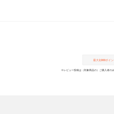
ネートしました。
最大
2,000
ポイン
※レビュー投稿は（対象商品の）ご購入者のみ