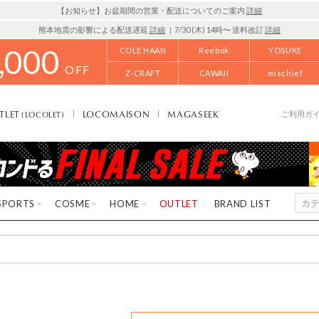
【お知らせ】お盆期間の営業・配送についてのご案内
詳細
熊本地震の影響による配送遅延
詳細
｜7/30 (木) 14時〜 送料改訂
詳細
,000
COLE HAAN
Reebok
YOSUKE
OFF
Z-CRAFT
CAWAII
mischief
TLET
LOCOMAISON
MAGASEEK
(LOCOLET)
ご利用ガ
SPORTS
COSME
HOME
OUTLET
BRAND LIST