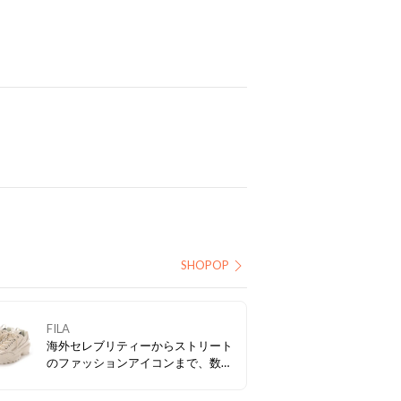
SHOPOP
FILA
海外セレブリティーからストリート
のファッションアイコンまで、数多
くの人の足元を彩っている、FILAの
ダッドスニーカー。 スポーツテイス