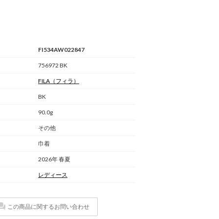
FI534AW022847
756972 BK
FILA
（フィラ）
BK
90.0g
その他
巾着
2026年 春夏
レディース
この商品に関するお問い合わせ