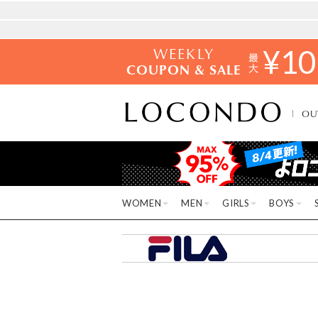
WEEKLY
¥
10
COUPON & SALE
OU
WOMEN
MEN
GIRLS
BOYS