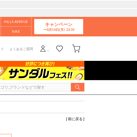
HILLS AVENUE
キャンペーン
8月10日(月)
NIKE
イド
よくあるご質問
[ 前に戻る ]