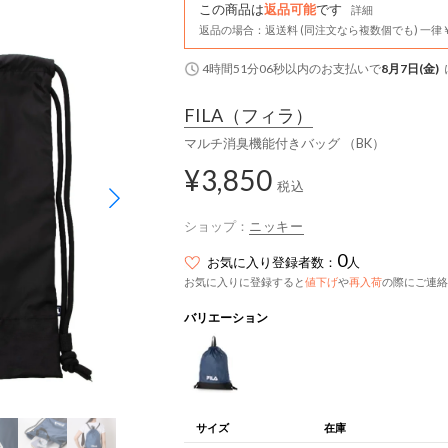
この商品は
返品可能
です
詳細
返品の場合：返送料 (同注文なら複数個でも) 一律￥
4時間51分05秒
以内
のお支払いで
8月7日(金)
FILA
（フィラ）
マルチ消臭機能付きバッグ （BK）
¥3,850
税込
ショップ：
ニッキー
0
お気に入り登録者数：
人
お気に入りに登録すると
値下げ
や
再入荷
の際にご連絡
バリエーション
サイズ
在庫