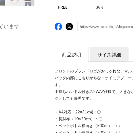
FREE
あり
ています
商品説明
サイズ詳細
フロントのブランドロゴがおしゃれな、マル
バッグ内部にこもりがちなニオイにアプロー
す。
手持ちハンドル付きの2WAY仕様で、大き
グとしても優秀です。
・A4対応（22×31cm)：〇
・長財布（10×20cm）：〇
・ペットボトル横向き（500ml）：〇
・ペットボトル縦向き（500ml）：〇