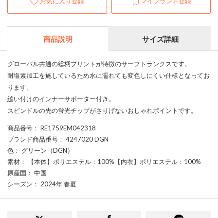
お気に入り登録
マイブランド登録
商品説明
サイズ詳細
グローバル共通の総柄プリントが特徴のサーフトランクスです。
耐塩素加工を施しているため水に濡れても変色しにくい仕様となってお
ります。
縫い付けのインナーサポーター付き。
スピンドルの先の蛍光チップがさりげないおしゃれポイントです。
商品番号
： RE1759EM042318
ブランド商品番号
： 4247020 DGN
色
： グリーン（DGN）
素材
： 【本体】ポリエステル：100%【内衣】ポリエステル：100%
原産国
： 中国
シーズン
： 2024年 春夏