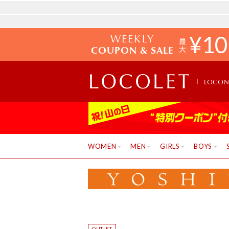
WEEKLY
¥
10
COUPON & SALE
LOCO
WOMEN
MEN
GIRLS
BOYS