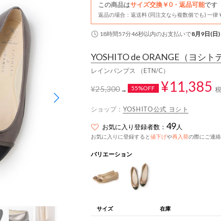
この商品は
サイズ交換￥0・返品可能
です
返品の場合：返送料 (同注文なら複数個でも) 一律￥
18時間57分45秒
以内
のお支払いで
8月9日(日)
YOSHITO de ORANGE
（ヨシト
レインパンプス （ETN/C）
¥11,385
¥25,300
55%OFF
→
ショップ：
YOSHITO公式 ヨシト
49
お気に入り登録者数：
人
お気に入りに登録すると
値下げ
や
再入荷
の際にご連絡
バリエーション
サイズ
在庫