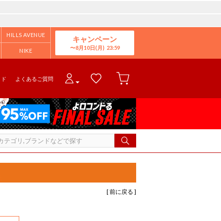
HILLS AVENUE
キャンペーン
8月10日(月)
NIKE
イド
よくあるご質問
[ 前に戻る ]