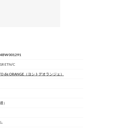
4BW001291
1R ETN/C
TO de ORANGE
（ヨシトデオランジェ）
普通）
ム