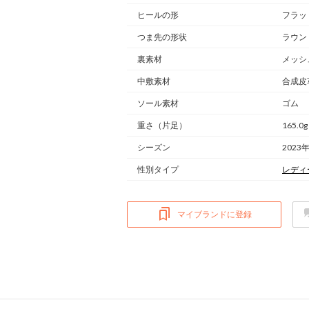
ヒールの形
フラッ
つま先の形状
ラウン
裏素材
メッシ
中敷素材
合成皮
ソール素材
ゴム
重さ
（片足）
165.0g
シーズン
2023
性別タイプ
レディ
マイブランドに登録