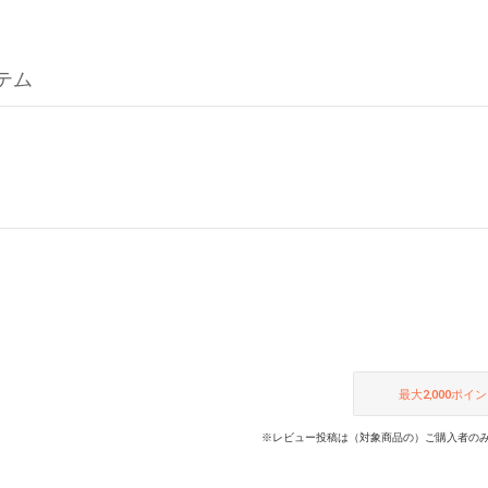
イテム
最大
2,000
ポイン
※レビュー投稿は（対象商品の）ご購入者のみ