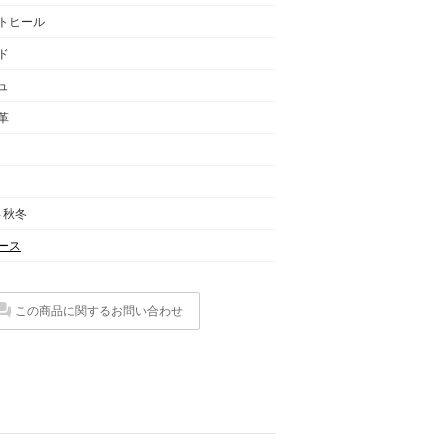
トヒール
ド
ュ
革
年 秋冬
ース
この商品に関するお問い合わせ