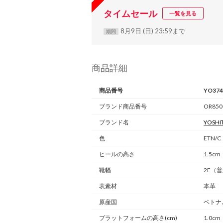
タイムセール
一覧を見る
8月9日 (日) 23:59まで
期間
商品詳細
商品番号
YO374
ブランド商品番号
OR850
ブランド名
YOSHI
色
ETN/C
ヒールの高さ
1.5cm
靴幅
2E（
表素材
本革
原産国
ベトナ
プラットフォームの高さ(cm)
1.0cm