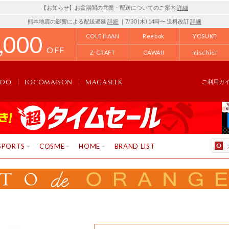
【お知らせ】お盆期間の営業・配送についてのご案内
詳細
熊本地震の影響による配送遅延
詳細
｜7/30 (木) 14時〜 送料改訂
詳細
,000
COLE HAAN
Reebok
YOSUKE
OFF
Z-CRAFT
CAWAII
mischief
NDO
LOCOMAISON
MAGASEEK
ご利用ガ
SPORTS
COSME
HOME
BRAND LIST