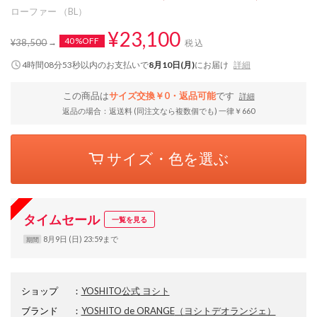
ローファー （BL）
¥23,100
40%OFF
¥38,500
税込
4時間08分53秒
以内
のお支払いで
8月10日(月)
にお届け
詳細
この商品は
サイズ交換￥0・返品可能
です
詳細
返品の場合：返送料 (同注文なら複数個でも) 一律￥660
サイズ・色を選ぶ
タイムセール
一覧を見る
8月9日 (日) 23:59まで
期間
ショップ
：
YOSHITO公式 ヨシト
ブランド
：
YOSHITO de ORANGE
（ヨシトデオランジェ）