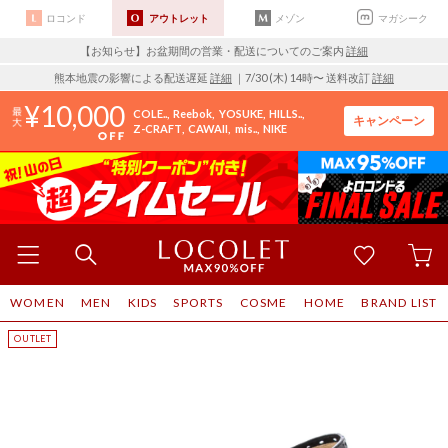
ロコンド
アウトレット
メゾン
マガシーク
【お知らせ】お盆期間の営業・配送についてのご案内
詳細
熊本地震の影響による配送遅延
詳細
｜7/30 (木) 14時〜 送料改訂
詳細
10,000
COLE..
Reebok
YOSUKE
HILLS..
キャンペーン
Z-CRAFT
CAWAII
mis..
NIKE
WOMEN
MEN
KIDS
SPORTS
COSME
HOME
BRAND LIST