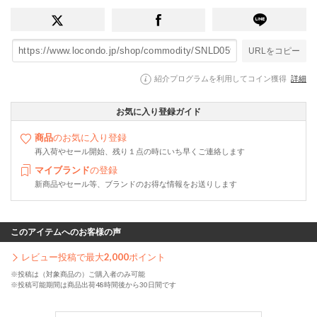
URLをコピー
紹介プログラムを利用してコイン獲得
詳細
お気に入り登録ガイド
商品
のお気に入り登録
再入荷やセール開始、残り１点の時にいち早くご連絡します
マイブランド
の登録
新商品やセール等、ブランドのお得な情報をお送りします
このアイテムへのお客様の声
レビュー投稿で最大
2,000
ポイント
※投稿は（対象商品の）ご購入者のみ可能
※投稿可能期間は商品出荷48時間後から30日間です