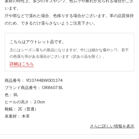
素材の特性上、多少のキズやシワ、色ムラや擦れが見られる場合がござ
います。
汗や雨などで濡れた場合、色移りする場合がございます。革の品質保持
のため、できるだけ濡らさないようご注意下さい。
こちらはアウトレット品です。
主にはシーズン落ちの新品になりますが、中には細かな傷やシワ、若干
の色落ち等がある場合がございます（訳あり品を除く）。
詳細はこちら
商品番号
： YO3744BW001374
ブランド商品番号
： OR8607 BL
色
： BL
ヒールの高さ
： 2.0cm
靴幅
： 2E（普通）
表素材
： 本革
さらに詳しい情報を表示