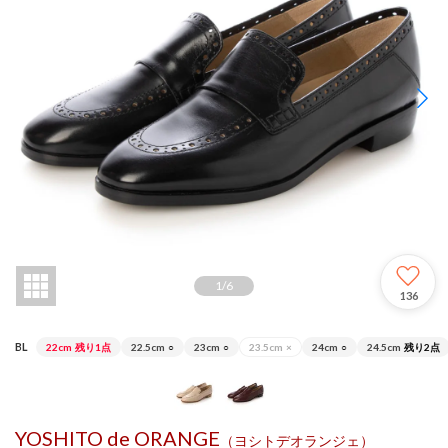
1
/
6
136
BL
22cm
残り1点
22.5cm
○
23cm
○
23.5cm
×
24cm
○
24.5cm
残り2点
YOSHITO de ORANGE
（ヨシトデオランジェ）