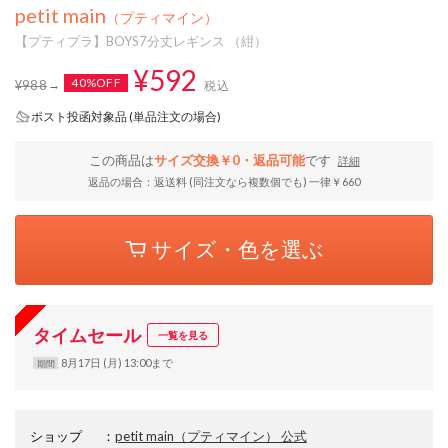
petit main
（プティマイン）
【プティプラ】BOYS7分丈レギンス （紺）
¥592
40%OFF
¥988
税込
ポスト投函対象品 (単品注文の場合)
この商品は
サイズ交換￥0・返品可能
です
詳細
返品の場合：返送料 (同注文なら複数個でも) 一律￥660
サイズ・色を選ぶ
タイムセール
一覧を見る
8月17日 (月) 13:00まで
期間
ショップ
：
petit main（プティマイン） 公式