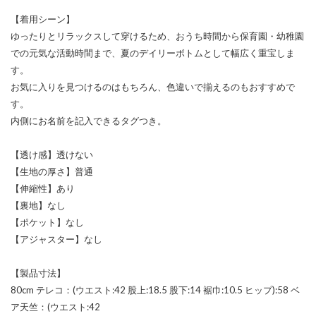
【着用シーン】
ゆったりとリラックスして穿けるため、おうち時間から保育園・幼稚園
での元気な活動時間まで、夏のデイリーボトムとして幅広く重宝しま
す。
お気に入りを見つけるのはもちろん、色違いで揃えるのもおすすめで
す。
内側にお名前を記入できるタグつき。
【透け感】透けない
【生地の厚さ】普通
【伸縮性】あり
【裏地】なし
【ポケット】なし
【アジャスター】なし
【製品寸法】
80cm テレコ：(ウエスト:42 股上:18.5 股下:14 裾巾:10.5 ヒップ):58 ベ
ア天竺：(ウエスト:42