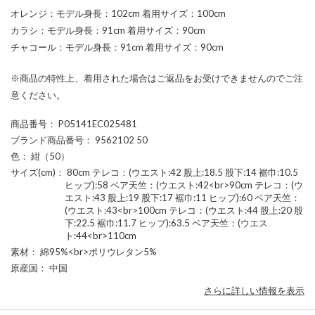
オレンジ：モデル身長：102cm 着用サイズ：100cm
カラシ：モデル身長：91cm 着用サイズ：90cm
チャコール：モデル身長：91cm 着用サイズ：90cm
※商品の特性上、着用された場合はご返品をお受けできませんのでご注
意ください。
商品番号
： P05141EC025481
ブランド商品番号
： 9562102 50
色
： 紺（50）
サイズ(cm)
： 80cm テレコ：(ウエスト:42 股上:18.5 股下:14 裾巾:10.5
ヒップ):58 ベア天竺：(ウエスト:42<br>90cm テレコ：(ウ
エスト:43 股上:19 股下:17 裾巾:11 ヒップ):60 ベア天竺：
(ウエスト:43<br>100cm テレコ：(ウエスト:44 股上:20 股
下:22.5 裾巾:11.7 ヒップ):63.5 ベア天竺：(ウエス
ト:44<br>110cm
素材
： 綿95%<br>ポリウレタン5%
原産国
： 中国
さらに詳しい情報を表示