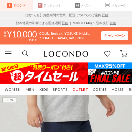
ロコンド
アウトレット
メゾン
マガシーク
【お知らせ】お盆期間の営業・配送についてのご案内
詳細
熊本地震の影響による配送遅延
詳細
｜7/30 (木) 14時〜 送料改訂
詳細
10,000
COLE..
Reebok
YOSUKE
HILLS..
キャンペーン
Z-CRAFT
CAWAII
mis..
NIKE
WOMEN
MEN
KIDS
SPORTS
OUTLET
COSME
HOME
B