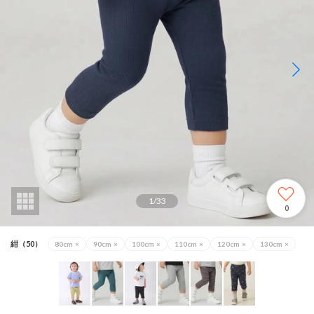
1
/
33
0
紺（50）
80cm
×
90cm
×
100cm
×
110cm
×
120cm
×
130cm
×