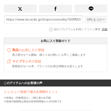
URLをコピー
紹介プログラムを利用してコイン獲得
詳細
お気に入り登録ガイド
商品
のお気に入り登録
再入荷やセール開始、残り１点の時にいち早くご連絡します
マイブランド
の登録
新商品やセール等、ブランドのお得な情報をお送りします
このアイテムへのお客様の声
レビュー投稿で最大
2,000
ポイント
※投稿は（対象商品の）ご購入者のみ可能
※投稿可能期間は商品出荷48時間後から30日間です