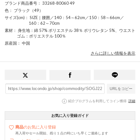
ブランド商品番号
： 33268-80060 49
色
： ブラック（49）
サイズ(cm)
： SIZE｜腰囲／140：54～62cm／150：58～66cm／
160：62～70cm
素材
： 身生地：綿 57% ポリエステル 38％ ポリウレタン 5%、ウエスト
ゴム：ポリエステル 100％
原産国
： 中国
さらに詳しい情報を表示
URLをコピー
紹介プログラムを利用してコイン獲得
詳細
お気に入り登録ガイド
商品
のお気に入り登録
再入荷やセール開始、残り１点の時にいち早くご連絡します