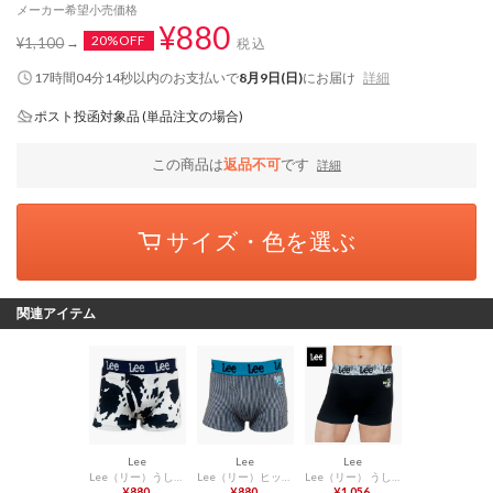
メーカー希望小売価格
¥880
20%OFF
¥1,100
税込
17時間04分13秒
以内
のお支払いで
8月9日(日)
にお届け
詳細
ポスト投函対象品 (単品注文の場合)
この商品は
返品不可
です
詳細
サイズ・色を選ぶ
関連アイテム
Lee
Lee
Lee
Lee（リー）うし柄 前開きボクサーブリーフ 【返品不可商品】 （ホワイト）
Lee（リー）ヒッコリー風 前開きボクサーブリーフ 【返品不可商品】 （ネイビー）
Lee（リー） うし柄ワンポイント刺繍付き 前開きボクサーブリーフ【返品不可商品】 （ブラック）
¥880
¥880
¥1,056