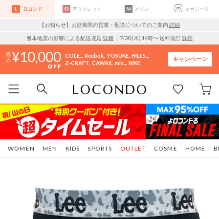
ロコンド
アウトレット
メゾン
マガシーク
【お知らせ】お盆期間の営業・配送についてのご案内
詳細
熊本地震の影響による配送遅延
詳細
｜7/30 (木) 14時〜 送料改訂
詳細
10,000
COLE..
Reebok
YOSUKE
HILLS..
キャンペーン
Z-CRAFT
CAWAII
mis..
NIKE
WOMEN
MEN
KIDS
SPORTS
OUTLET
COSME
HOME
B