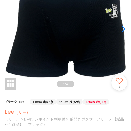
1
/
4
0
ブラック（49）
140cm
残り2点
150cm
残り2点
160cm
残り1点
Lee
（リー）
（リー）うし柄ワンポイント刺繍付き 前開きボクサーブリーフ 【返品
不可商品】 （ブラック）