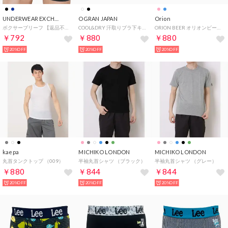
UNDERWEAR EXCHANGE
OGRAN JAPAN
Orion
ボクサーブリーフ 【返品不可商品】 （ブラック）
COOL&DRY 汗取りブラ下キャミソール （ブラック）
ORION BEER オリオンビール 1分丈ショーツ パイナップル 【返品不可商品】 （062）
￥792
￥880
￥880
20%OFF
20%OFF
20%OFF
kaepa
MICHIKO LONDON
MICHIKO LONDON
丸首タンクトップ （009）
半袖丸首シャツ （ブラック）
半袖丸首シャツ （グレー）
￥880
￥844
￥844
20%OFF
20%OFF
20%OFF