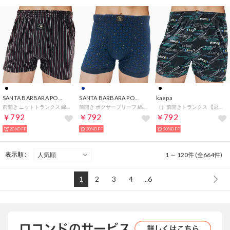
SANTA BARBARA POLO&RACQUET CLUB
SANTA BARBARA POLO&RACQUET CLUB
kaepa
前開き ニットトランクス 綿混素材 【返品不可商品】 （ブラック）
前開き ボクサーブリーフ 綿混素材 【返品不可商品】 （ネイビー）
（）前開きトランクス 【返品不可商品】 （ブラック）
￥792
￥792
￥792
20%OFF
20%OFF
20%OFF
表示順 :
1 ～ 120件 (全664件)
1
2
3
4
...6