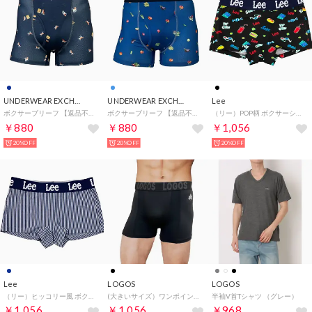
UNDERWEAR EXCHANGE
UNDERWEAR EXCHANGE
Lee
ボクサーブリーフ 【返品不可商品】 （ネイビー）
ボクサーブリーフ 【返品不可商品】 （ブルー）
（リー）POP柄 ボクサーショーツ 1分丈【返品不可商品】 （ブラック）
￥880
￥880
￥1,056
20%OFF
20%OFF
20%OFF
Lee
LOGOS
LOGOS
（リー）ヒッコリー風 ボクサーショーツ 1分丈【返品不可商品】 （ネイビー）
(大きいサイズ）ワンポイント付き 前閉じボクサーブリーフ 【返品不可商品】 （ブラック）
半袖V首Tシャツ （グレー）
￥1,056
￥1,056
￥968