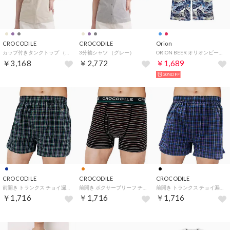
CROCODILE
CROCODILE
Orion
カップ付きタンクトップ （ベージュ）
3分袖シャツ （グレー）
ORION BEER オリオンビール 楊柳プリントステテコ （ブルー）
￥3,168
￥2,772
￥1,689
20%OFF
CROCODILE
CROCODILE
CROCODILE
前開き トランクス チョイ漏れ対策 綿100％ 【返品不可商品】 （ネイビー）
前開き ボクサーブリーフ チョイ漏れ対策 綿混素材 【返品不可商品】 （オレンジ）
前開き トランクス チョイ漏れ対策 綿100％ 【返品不可商品】 （ブラック）
￥1,716
￥1,716
￥1,716