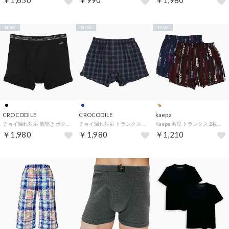
￥1,650
￥990
￥1,980
NEW
NEW
NEW
CROCODILE
CROCODILE
kaepa
チョイ漏れ対応 前開き ボクサーブリーフ （0049）
チョイ漏れ対応 トランクス （0065）
Kaepa 男児 トランクス 2枚組 【返品不可商品】 （0099）
￥1,980
￥1,980
￥1,210