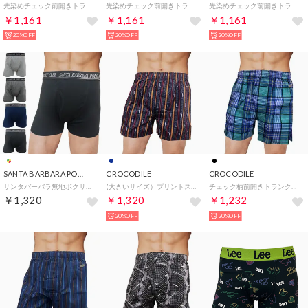
先染めチェック前開きトランクス 【返品不可商品】 （065）
先染めチェック前開きトランクス 【返品不可商品】 （049）
先染めチェック前開きトランクス 【返品不可商品】 （065）
￥1,161
￥1,161
￥1,161
20%OFF
20%OFF
20%OFF
SANTA BARBARA POLO&RACQUET CLUB
CROCODILE
CROCODILE
サンタバーバラ無地ボクサー2枚組 【返品不可商品】 （アソート）
(大きいサイズ）プリントストライプ柄前開きトランクス 【返品不可商品】 （ネイビー）
チェック柄前開きトランクス 【返品不可商品】 （ブラック）
￥1,320
￥1,320
￥1,232
20%OFF
20%OFF