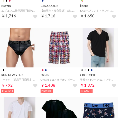
EDWIN
CROCODILE
kaepa
エプロン 二段階調節可能な後ろ腰ボタン 無地 H型 両サイドポケット （ベージュ）
【前開き・安心設計】 綿100％ニットトランクス｜ さりげなく安心 大人のエチケット対策【返品不可商品】 （ネイビー）
KAEPAプリントトランクス2枚組 【返品不可商品】 （アソート）
￥1,716
￥1,716
￥1,650
RUN NEW YORK
Orion
CROCODILE
Tバック 【返品不可商品】 （ブラック）
ORION BEER オリオンビール 先染めONプリントステテコ （レッド）
半袖V首Tシャツ SZ （ブラック）
￥792
￥1,408
￥1,372
20%OFF
20%OFF
20%OFF