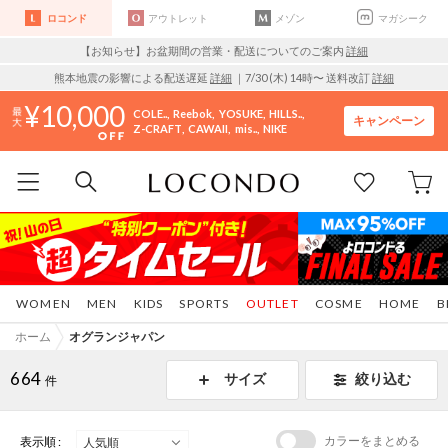
ロコンド
アウトレット
メゾン
マガシーク
【お知らせ】お盆期間の営業・配送についてのご案内
詳細
熊本地震の影響による配送遅延
詳細
｜7/30 (木) 14時〜 送料改訂
詳細
10,000
COLE..
Reebok
YOSUKE
HILLS..
キャンペーン
Z-CRAFT
CAWAII
mis..
NIKE
WOMEN
MEN
KIDS
SPORTS
OUTLET
COSME
HOME
B
ホーム
オグランジャパン
664
サイズ
絞り込む
件
カラーをまとめる
表示順 :