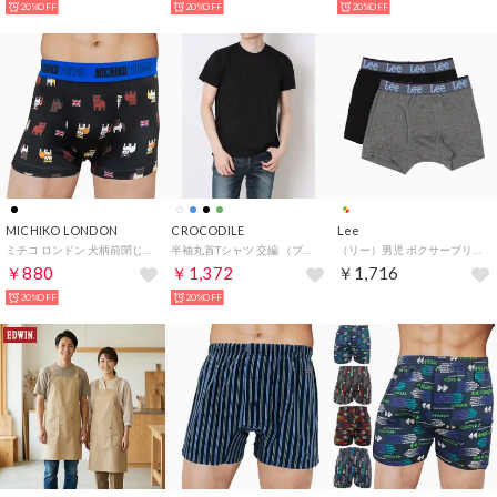
20%OFF
20%OFF
20%OFF
MICHIKO LONDON
CROCODILE
Lee
ミチコ ロンドン 犬柄前閉じボクサーブリーフ 【返品不可商品】 （ブラック）
半袖丸首Tシャツ 交編 （ブラック）
（リー）男児 ボクサーブリーフ 2枚組 【返品不可商品】 （アソート）
￥880
￥1,372
￥1,716
20%OFF
20%OFF