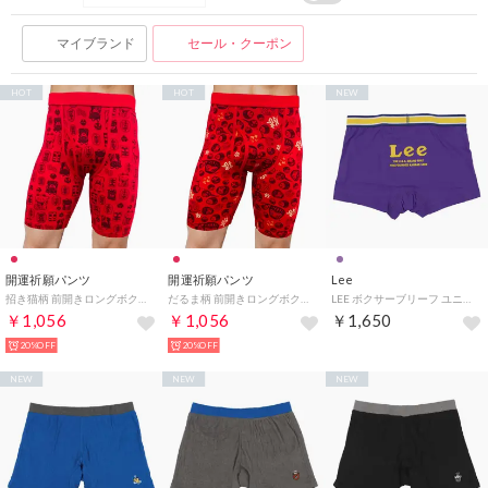
マイブランド
セール・クーポン
HOT
HOT
NEW
開運祈願パンツ
開運祈願パンツ
Lee
招き猫柄 前開きロングボクサーブリーフ 【返品不可商品】 （赤）
だるま柄 前開きロングボクサーブリーフ 【返品不可商品】 （赤）
LEE ボクサーブリーフ ユニセックス ロゴ 【返品不可商品】 （0080）
￥1,056
￥1,056
￥1,650
20%OFF
20%OFF
NEW
NEW
NEW