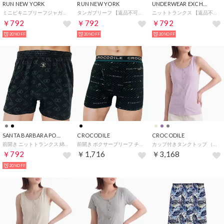
RUN NEW YORK
RUN NEW YORK
UNDERWEAR EXCHANGE
ミニビキニブリーフジャガードメッシュ 【返品不可商品】 （ブラック）
タンガブリーフ 【返品不可商品】 （レッド）
ニットトランクス 【返品不可商品】 （ネイビー）
￥792
￥792
￥792
20%OFF
20%OFF
20%OFF
SANTA BARBARA POLO&RACQUET CLUB
CROCODILE
CROCODILE
前開き ニットトランクス 綿混素材 【返品不可商品】 （ブラック）
前開き ボクサーブリーフ チョイ漏れ対策 綿混素材 【返品不可商品】 （ブラック）
カップ付きタンクトップ （パープル）
￥792
￥1,716
￥3,168
20%OFF