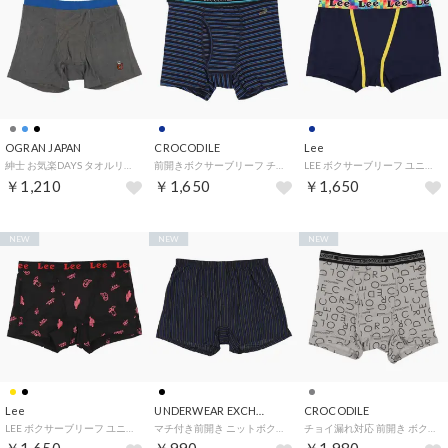
OGRAN JAPAN
CROCODILE
Lee
紳士 お気楽DAYS タオルリラクシング 無地 ボクサー 【返品不可商品】 （0039）
前開きボクサーブリーフ チョイ漏れ対策 （0065）
LEE ボクサーブリーフ ユニセックス ウエスト柄 【返品不可商品】 （0065）
￥1,210
￥1,650
￥1,650
NEW
NEW
NEW
Lee
UNDERWEAR EXCHANGE
CROCODILE
LEE ボクサーブリーフ ユニセックス 総柄 【返品不可商品】 （0049）
マチ付き前開き ニットボクサーブリーフ 【返品不可商品】 （0049）
チョイ漏れ対応 前開き ボクサーブリーフ （0029）