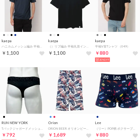
kaepa
kaepa
kaepa
ハニカムメッシュ編み 半袖丸首インナーTシャツ （ネイビー）
（）リブ編み 半袖丸首インナーTシャツ （ブラック）
半袖V首Tシャツ （049）
￥1,100
￥1,100
￥880
20%OFF
RUN NEW YORK
Orion
Lee
Tバックジャガードメッシュ 【返品不可商品】 （ブラック）
ORION BEER オリオンビール 楊柳プリントステテコ （レッド）
（リー）POP柄 ボクサーブリーフ 【返品不可商品】 （ネイビー）
￥792
￥1,689
￥880