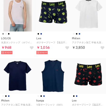
LOGOS
Lee
Phiten
丸首タンクトップ （ホワイト）
ボクサーブリーフ 【返品不可商品】 （ネイビー）
アクアチタン加工 半袖 丸首 Tシャツ （ホワイト）
￥968
￥1,056
￥3,850
20%OFF
20%OFF
Phiten
kaepa
Lee
アクアチタン加工 半袖 丸首 Tシャツ （ネイビー）
V首サーフシャツ （065）
ボクサーブリーフ 【返品不可商品】 （ブラック）