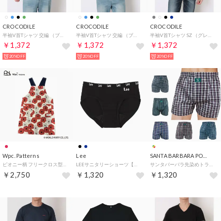
CROCODILE
CROCODILE
CROCODILE
半袖V首Tシャツ 交編 （ブルー）
半袖V首Tシャツ 交編 （ブラック）
半袖V首Tシャツ SZ （グレー）
￥1,372
￥1,372
￥1,372
20%OFF
20%OFF
20%OFF
Wpc. Patterns
Lee
SANTA BARBARA POLO&RACQUET CLUB
ピオニー柄 フリークロス型エプロン （レッド）
LEEサニタリーショーツ【返品不可商品】 （ブラック）
サンタバーバラ先染めトランクス2枚組 【返品不可商品】 （アソート）
￥2,750
￥1,320
￥1,320