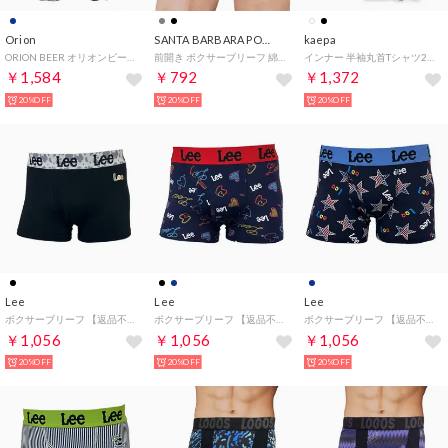
Orion
SANTA BARBARA POLO&RACQUET CLUB
kaepa
ORION BEER オリオンビール ステテコ （064）
前開き ボクサーブリーフ 綿混素材 【返品不可商品】 （グレー）
インナー 半袖丸首Tシャツ2枚組 （ブラック）
￥1,584
￥792
￥1,372
20%OFF
20%OFF
20%OFF
Lee
Lee
Lee
ボクサーブリーフ 【返品不可商品】 （ブラック）
ボクサーブリーフ 【返品不可商品】 （ネイビー）
ボクサーブリーフ 【返品不可商品】 （ネイビー）
￥1,056
￥1,056
￥1,056
20%OFF
20%OFF
20%OFF