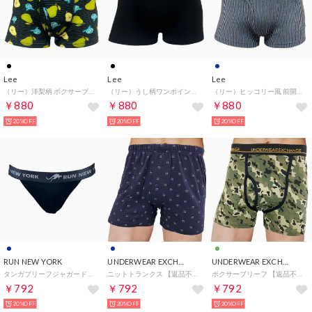
Lee
Lee
Lee
（リー）洋梨柄 ボクサーブリーフ 【返品不可商品】 （ブラック）
（リー）うし柄ワンポイント刺繍付き 前開きボクサーブリーフ 【返品不可商品】 （ブラック）
（リー）ヒッコリー風 前開きボクサーブリーフ 【返品不可商品】 （ネイビー）
￥880
￥880
￥880
20%OFF
20%OFF
20%OFF
RUN NEW YORK
UNDERWEAR EXCHANGE
UNDERWEAR EXCHANGE
タンガブリーフジャガードメッシュ 【返品不可商品】 （ネイビー）
ニットトランクス 【返品不可商品】 （ネイビー）
ボクサーブリーフ 【返品不可商品】 （グリーン）
￥792
￥792
￥792
20%OFF
20%OFF
20%OFF