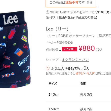
この商品は
返品不可
です
詳細
9時間51分02秒
以内
のお支払いで
8月10日(月)
ポスト投函対象品 (単品注文の場合)
Lee
（リー）
（リー）POP柄 ボクサーブリーフ 【返品不
メーカー希望小売価格
¥880
¥1,100
20%OFF
税込
→
ショップ：
オグランジャパン
0
お気に入り登録者数：
人
お気に入りに登録すると
値下げ
や
再入荷
の際にご連絡
サイズ
在庫
140cm
残り3点
150cm
残り2点