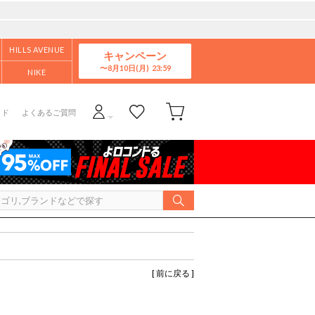
HILLS AVENUE
キャンペーン
8月10日(月)
NIKE
イド
よくあるご質問
[ 前に戻る ]