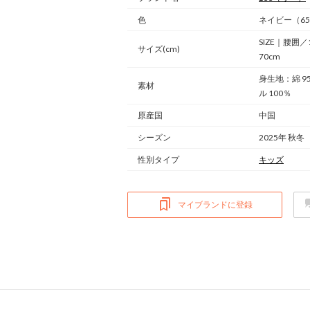
色
ネイビー（6
SIZE｜腰囲／
サイズ(cm)
70cm
身生地：綿 9
素材
ル 100％
原産国
中国
シーズン
2025年 秋冬
性別タイプ
キッズ
マイブランドに登録