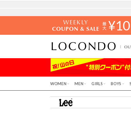
WEEKLY
¥
10
COUPON & SALE
OU
WOMEN
MEN
GIRLS
BOYS