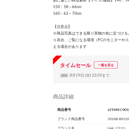
肌に優しい綿混素材【サイズ/腰囲】140：54
150：58～66cm
160：62～70cm
【注意点】
※商品写真はできる限り実物の色に近づける
り具合、ご覧になる環境（PCのモニターや
える場合があります
タイムセール
一覧を見る
8月19日 (水) 23:59まで
期間
商品詳細
商品番号
LE934EC001
ブランド商品番号
33268-80110
ブランド名
Lee
（リー）