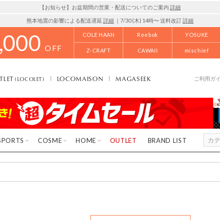
【お知らせ】お盆期間の営業・配送についてのご案内
詳細
熊本地震の影響による配送遅延
詳細
｜7/30 (木) 14時〜 送料改訂
詳細
,000
COLE HAAN
Reebok
YOSUKE
OFF
Z-CRAFT
CAWAII
mischief
TLET
LOCOMAISON
MAGASEEK
(LOCOLET)
ご利用ガ
SPORTS
COSME
HOME
OUTLET
BRAND LIST