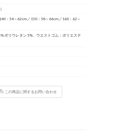
5）
140：54～62cm／150：58～66cm／160：62～
5% ポリウレタン 5%、ウエストゴム：ポリエステ
この商品に関するお問い合わせ