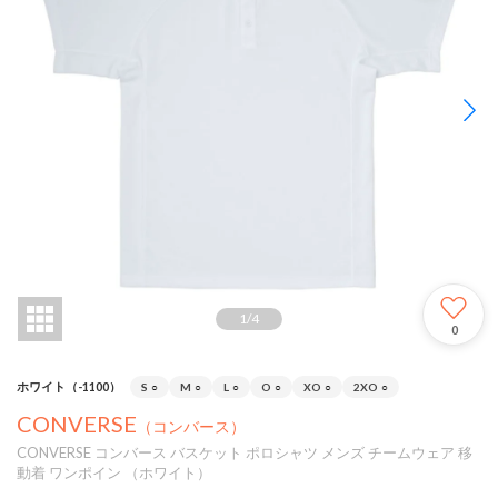
1
/
4
0
ホワイト（-1100）
S
○
M
○
L
○
O
○
XO
○
2XO
○
CONVERSE
（コンバース）
CONVERSE コンバース バスケット ポロシャツ メンズ チームウェア 移
動着 ワンポイン （ホワイト）