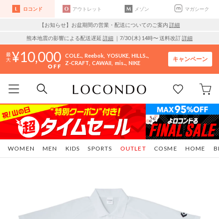
ロコンド
アウトレット
メゾン
マガシーク
【お知らせ】お盆期間の営業・配送についてのご案内
詳細
熊本地震の影響による配送遅延
詳細
｜7/30 (木) 14時〜 送料改訂
詳細
10,000
COLE..
Reebok
YOSUKE
HILLS..
キャンペーン
Z-CRAFT
CAWAII
mis..
NIKE
WOMEN
MEN
KIDS
SPORTS
OUTLET
COSME
HOME
B