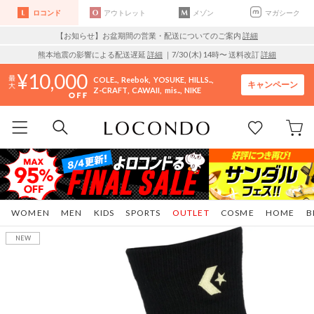
ロコンド
アウトレット
メゾン
マガシーク
【お知らせ】お盆期間の営業・配送についてのご案内
詳細
熊本地震の影響による配送遅延
詳細
｜7/30 (木) 14時〜 送料改訂
詳細
10,000
COLE..
Reebok
YOSUKE
HILLS..
キャンペーン
Z-CRAFT
CAWAII
mis..
NIKE
WOMEN
MEN
KIDS
SPORTS
OUTLET
COSME
HOME
B