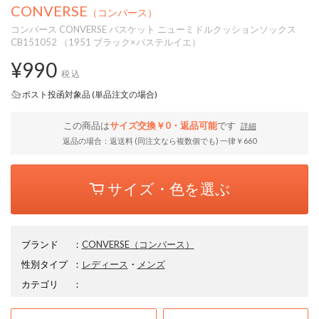
CONVERSE
（コンバース）
コンバース CONVERSE バスケット ニューミドルクッションソックス
CB151052 （1951 ブラック×パステルイエ）
¥990
税込
ポスト投函対象品 (単品注文の場合)
この商品は
サイズ交換￥0・返品可能
です
詳細
返品の場合：返送料 (同注文なら複数個でも) 一律￥660
サイズ・色を選ぶ
ブランド
：
CONVERSE
（コンバース）
性別タイプ
：
レディース
・
メンズ
カテゴリ
：