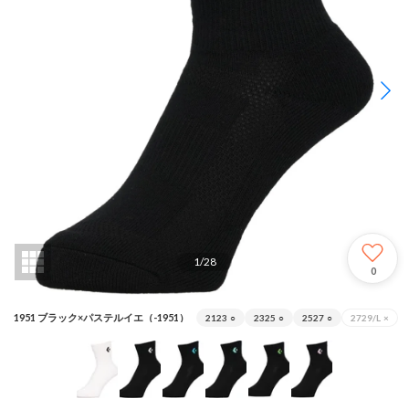
1
/
28
0
1951 ブラック×パステルイエ（-1951）
2123
○
2325
○
2527
○
2729/L
×