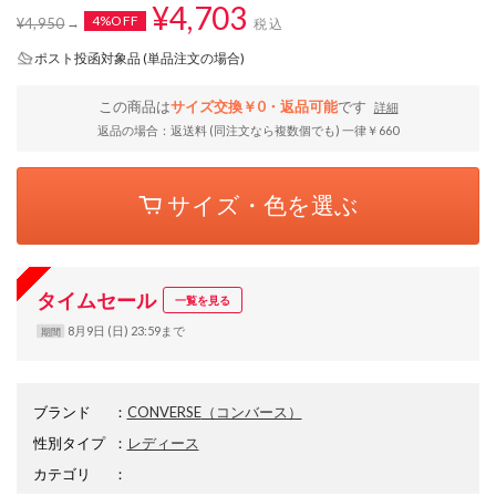
¥4,703
4%OFF
¥4,950
税込
ポスト投函対象品 (単品注文の場合)
この商品は
サイズ交換￥0・返品可能
です
詳細
返品の場合：返送料 (同注文なら複数個でも) 一律￥660
サイズ・色を選ぶ
タイムセール
一覧を見る
8月9日 (日) 23:59まで
期間
ブランド
：
CONVERSE
（コンバース）
性別タイプ
：
レディース
カテゴリ
：