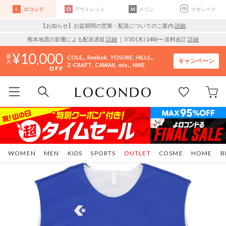
ロコンド
アウトレット
メゾン
マガシーク
【お知らせ】お盆期間の営業・配送についてのご案内
詳細
熊本地震の影響による配送遅延
詳細
｜7/30 (木) 14時〜 送料改訂
詳細
10,000
COLE..
Reebok
YOSUKE
HILLS..
キャンペーン
Z-CRAFT
CAWAII
mis..
NIKE
WOMEN
MEN
KIDS
SPORTS
OUTLET
COSME
HOME
B