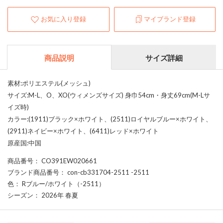
お気に入り登録
マイブランド登録
商品説明
サイズ詳細
素材:ポリエステル(メッシュ)
サイズ:M-L、O、XO(ウィメンズサイズ) 身巾54cm・身丈69cm(M-Lサ
イズ時)
カラー:(1911)ブラック×ホワイト、(2511)ロイヤルブルー×ホワイト、
(2911)ネイビー×ホワイト、(6411)レッド×ホワイト
原産国:中国
商品番号
： CO391EW020661
ブランド商品番号
： con-cb331704-2511 -2511
色
： Rブルー/ホワイト（-2511）
シーズン
： 2026年 春夏