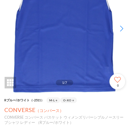
1
/
7
0
Rブルー/ホワイト（-2511）
M-L
○
O-XO
○
CONVERSE
（コンバース）
CONVERSE コンバース バスケット ウィメンズリバーシブルノースリー
ブシャツ レディー （Rブルー/ホワイト）