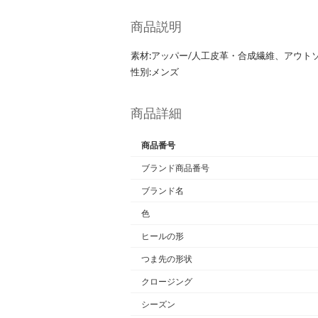
商品説明
素材:アッパー/人工皮革・合成繊維、アウト
性別:メンズ
商品詳細
商品番号
ブランド商品番号
ブランド名
色
ヒールの形
つま先の形状
クロージング
シーズン