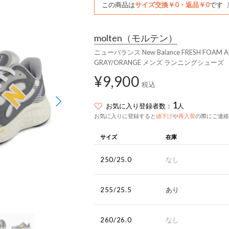
この商品は
サイズ交換￥0・返品￥0
です
molten
（モルテン）
ニューバランス New Balance FRESH FOA
GRAY/ORANGE メンズ ランニングシューズ （
¥9,900
税込
1
お気に入り登録者数：
人
お気に入りに登録すると
値下げ
や
再入荷
の際にご連絡
サイズ
在庫
250/25.0
なし
255/25.5
あり
260/26.0
なし