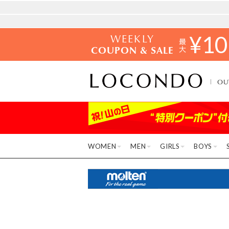
WEEKLY
¥
10
COUPON & SALE
OU
WOMEN
MEN
GIRLS
BOYS