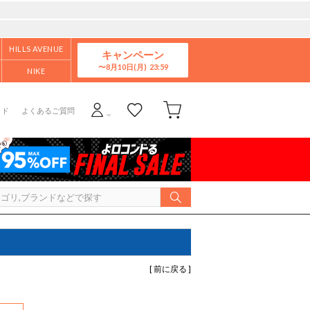
HILLS AVENUE
キャンペーン
8月10日(月)
NIKE
イド
よくあるご質問
[ 前に戻る ]