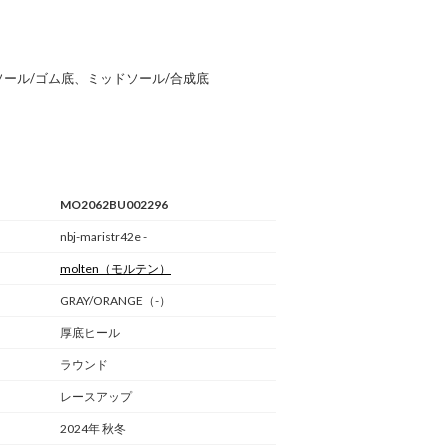
ソール/ゴム底、ミッドソール/合成底
MO2062BU002296
nbj-maristr42e -
molten
（モルテン）
GRAY/ORANGE（-）
厚底ヒール
ラウンド
レースアップ
2024年 秋冬