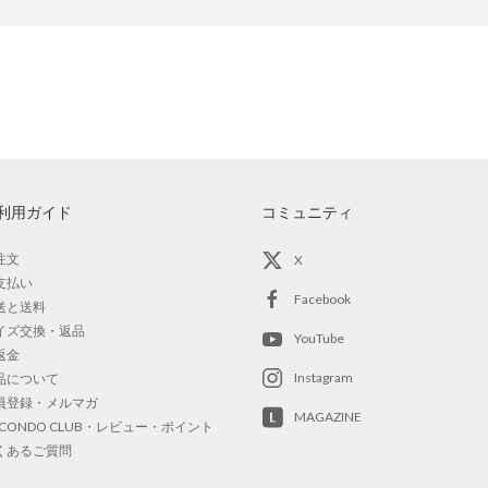
利用ガイド
コミュニティ
注文
X
支払い
Facebook
送と送料
イズ交換・返品
YouTube
返金
Instagram
品について
員登録・メルマガ
MAGAZINE
OCONDO CLUB・レビュー・ポイント
くあるご質問