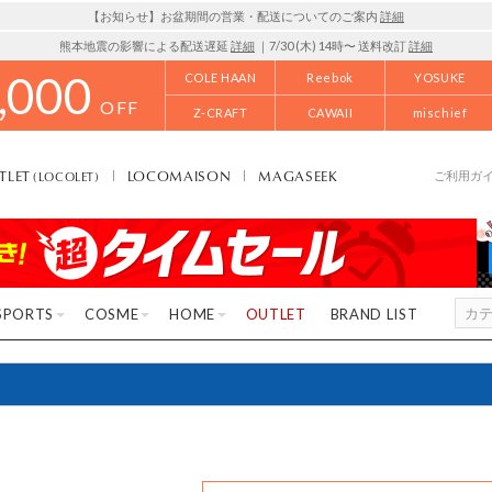
【お知らせ】お盆期間の営業・配送についてのご案内
詳細
熊本地震の影響による配送遅延
詳細
｜7/30 (木) 14時〜 送料改訂
詳細
,000
COLE HAAN
Reebok
YOSUKE
OFF
Z-CRAFT
CAWAII
mischief
TLET
LOCOMAISON
MAGASEEK
(LOCOLET)
ご利用ガ
SPORTS
COSME
HOME
OUTLET
BRAND LIST