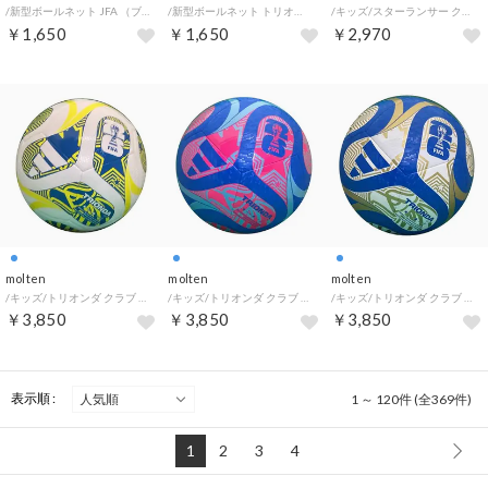
/新型ボールネット JFA （ブルー）
/新型ボールネット トリオンダ （ブラック）
/キッズ/スターランサー クラブ 白色×金色 （WHT/GLD/）
￥1,650
￥1,650
￥2,970
molten
molten
molten
/キッズ/トリオンダ クラブ 白色×青色 （WHT/BLU/）
/キッズ/トリオンダ クラブ 青色×ピンク色 （BLU/PNK/）
/キッズ/トリオンダ クラブ 青色×白色 （BLU/WHT/）
￥3,850
￥3,850
￥3,850
表示順 :
1 ～ 120件 (全369件)
1
2
3
4