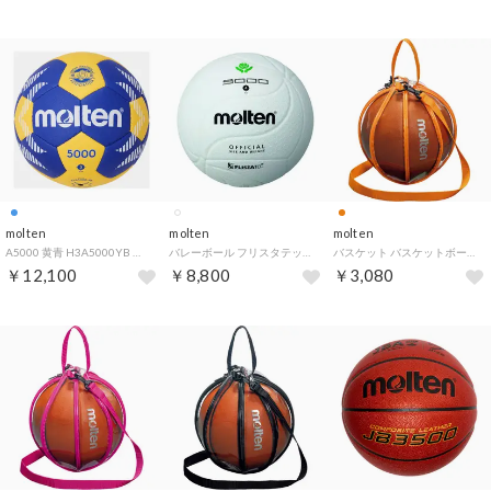
molten
molten
molten
A5000 黄青 H3A5000YB （黄×青）
バレーボール フリスタテックバレーボール5000 全白 4号球 全国ママさんバレーボール連盟指定球 耐久性 コントロー （白）
バスケット バスケットボール 1 個入れ 透明×オレンジ NB10CO （透明×オレンジ）
￥12,100
￥8,800
￥3,080