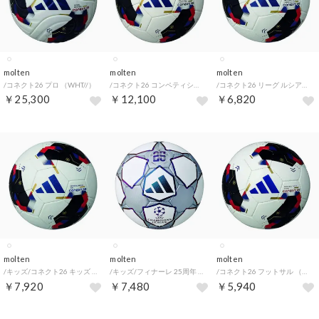
molten
molten
molten
/コネクト26 プロ （WHT//）
/コネクト26 コンペティション （WHT//）
/コネクト26 リーグ ルシアーダ （WHT//）
￥25,300
￥12,100
￥6,820
molten
molten
molten
/キッズ/コネクト26 キッズ 白色 U-12 （WHT//）
/キッズ/フィナーレ 25周年 リーグ ルシアーダ （WHT/SLR /）
/コネクト26 フットサル （WHT//）
￥7,920
￥7,480
￥5,940