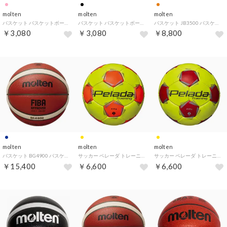
molten
molten
molten
バスケット バスケットボール 1 個入れ 透明×ピンク NB10CP （透明×ピンク）
バスケット バスケットボール 1 個入れ 透明×黒 NB10CK （透明×黒）
バスケット JB3500 バスケットボール 7号球 検定球 オレンジ 中学生以上男子 アスファルト グラウンド 屋外 学校 （オレンジ）
￥3,080
￥3,080
￥8,800
molten
molten
molten
バスケット BG4900 バスケットボール 6号球 オレンジ×アイボリー 中学生以上女子 練習球 検定球 国際公認球 学校 （オレンジ×アイボリー）
サッカー ペレーダ トレーニング 黄オレンジ F3K9200YO （ライトイエロー）
サッカー ペレーダ トレーニング 黄赤 F3K9200YR （ライトイエロー）
￥15,400
￥6,600
￥6,600