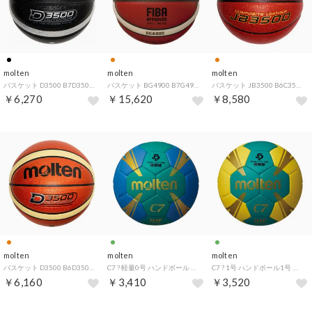
molten
molten
molten
バスケット D3500 B7D35002KS （ブラック×ホワイト）
バスケット BG4900 B7G4900 （オレンジ×アイボリー）
バスケット JB3500 B6C35002 （オレンジ）
￥6,270
￥15,620
￥8,580
molten
molten
molten
バスケット D3500 B6D35002 （オレンジ×アイボリー）
C7 ? 軽量0号 ハンドボール 小学生 女子 人工皮革 縫い製法 ソフトタイプ 子供 キッズ 日本ハンドボール協会 推薦 （緑×青）
C7 ? 1号 ハンドボール1号 小学生 男子 ハンドボール 人工皮革 縫い製法 ソフトタイプ 人工皮革 子供 キッズ 日本 （緑×黄）
￥6,160
￥3,410
￥3,520