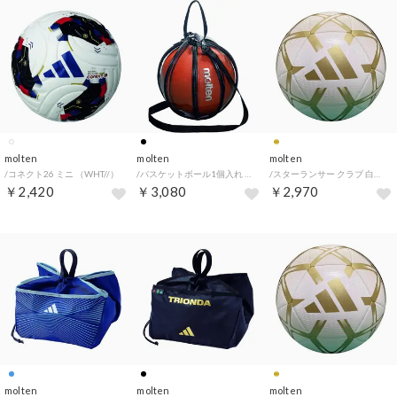
molten
molten
molten
/コネクト26 ミニ （WHT//）
/バスケットボール1個入れ （透明×黒）
/スターランサー クラブ 白色×金色 （WHT/GLD/）
￥2,420
￥3,080
￥2,970
molten
molten
molten