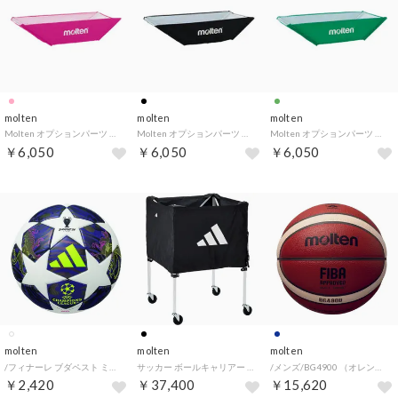
molten
molten
molten
Molten オプションパーツ 折りたたみ式平型ボールカゴ用 交換ネット ピンク （-）
Molten オプションパーツ 折りたたみ式平型ボールカゴ用 交換ネット 黒 BT00 （-）
Molten オプションパーツ 折りたたみ式平型ボールカゴ用 交換ネット 緑 BT00 （-）
￥6,050
￥6,050
￥6,050
molten
molten
molten
/フィナーレ ブダペスト ミニ （WHT/PUL/）
サッカー ボールキャリアー ABK21BK （ブラック）
/メンズ/BG4900 （オレンジ×アイボリー）
￥2,420
￥37,400
￥15,620