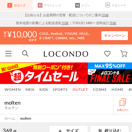
ロコンド
アウトレット
メゾン
マガシーク
【お知らせ】お盆期間の営業・配送についてのご案内
詳細
熊本地震の影響による配送遅延
詳細
｜7/30 (木) 14時〜 送料改訂
詳細
10,000
COLE..
Reebok
YOSUKE
HILLS..
キャンペーン
Z-CRAFT
CAWAII
mis..
NIKE
WOMEN
MEN
KIDS
SPORTS
OUTLET
COSME
HOME
B
molten
モルテン
お気に入り
ホーム
molten
369
サイズ
絞り込む
件