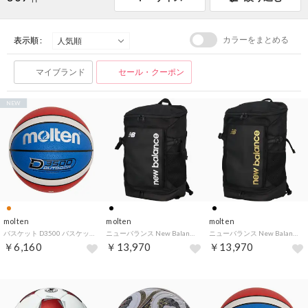
カラーをまとめる
表示順 :
マイブランド
セール・クーポン
NEW
molten
molten
molten
バスケット D3500 バスケットボール 6号球 オレンジ×ホワイト×ブルー 中学生以上女子 高耐摩耗性 アウトドア環境 （オレンジ×ホワイト×ブル）
ニューバランス New Balance TOP LOADING BACKPACK 35L バックパック リュック 撥水ファスナー 水や汚れに強い ノートPC用ポ （BKW ブラック/ホワイト）
ニューバランス New Balance TOP LOADING BACKPACK 35L バックパック リュック 撥水ファスナー 水や汚れに強い ノートPC用ポ （BLG ブラック/ゴールド）
￥6,160
￥13,970
￥13,970