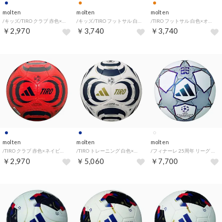
molten
molten
molten
/キッズ/TIRO クラブ 赤色×ネイビー （RED/NVY/）
/キッズ/TIRO フットサル 白色×オレンジ色 （WHT/ORG/）
/TIRO フットサル 白色×オレンジ色 （WHT/ORG/）
￥2,970
￥3,740
￥3,740
molten
molten
molten
/TIRO クラブ 赤色×ネイビー （RED/NVY/）
/TIRO トレーニング 白色×ネイビー （WHT/NVY/）
/フィナーレ 25周年 リーグ ルシアーダ （WHT/SLR /）
￥2,970
￥5,060
￥7,700