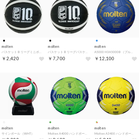
molten
molten
molten
バスケット B リーグミニボール B1B200KW0 （ブラック×ホワイト）
バスケット B リーグバスケットボール 7 号 B7B3500KW0 （ブラック×ホワイト）
A5000 H3A5000B （ブルー）
￥2,420
￥7,700
￥12,100
molten
molten
molten
サインボール （WHT）
Molten A4000 ハンドボール 3 号 H3A4000GB （-）
Molten A3400 ハンドボール 3 号 H3A3400YN （-）