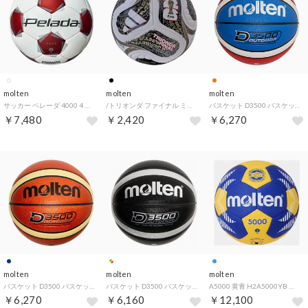
molten
molten
molten
サッカー ペレーダ 4000 4 号 白赤 F4K4000WR （ホワイト）
/トリオンダ ファイナル ミニ （ブラック）
バスケット D3500 バスケットボール 7号球 オレンジ×ホワイト×ブルー 中学生以上男子 高耐摩耗性 アウトドア環境 （オレンジ×ホワイト×ブル）
￥7,480
￥2,420
￥6,270
molten
molten
molten
バスケット D3500 バスケットボール 7号球 オレンジ×アイボリー 中学生以上男子 高耐摩耗性 アウトドア環境 学校 （オレンジ×アイボリー）
バスケット D3500 バスケットボール 6号球 ブラック×ホワイト 中学生以上女子 高耐摩耗性 アウトドア環境 学校 部 （ブラック×ホワイト）
A5000 黄青 H2A5000YB （黄×青）
￥6,270
￥6,160
￥12,100