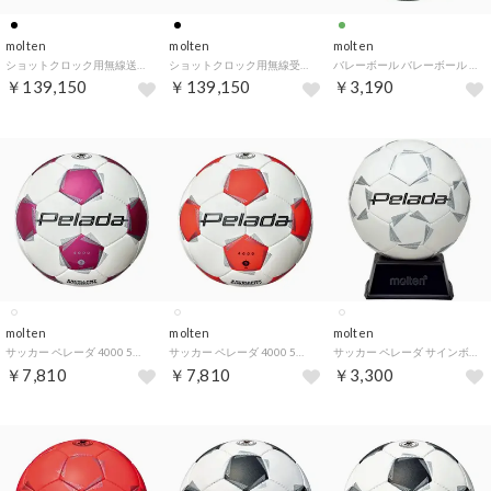
molten
molten
molten
ショットクロック用無線送信ユニット UP0140【返品不可商品】 （ブラック）
ショットクロック用無線受信ユニット UP0150【返品不可商品】 （ブラック）
バレーボール バレーボール 2210 軽量 4 号 210 V4M2210L21 （白×赤×緑）
￥139,150
￥139,150
￥3,190
molten
molten
molten
サッカー ペレーダ 4000 5号 白マゼンダ ホワイト 5号 検定球 公式球 サッカーボール フットボール グラウンド 中 （ホワイト）
サッカー ペレーダ 4000 5号 白オレンジ ホワイト 5号 検定球 公式球 サッカーボール フットボール グラウンド 中 （ホワイト）
サッカー ペレーダ サインボール 2号球 全白 ホワイト サインボール ディスプレイ 寄せ書き 卒部 卒団 卒部式 卒業 （ホワイト）
￥7,810
￥7,810
￥3,300