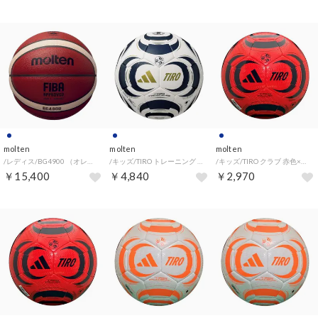
molten
molten
molten
/レディス/BG4900 （オレンジ×アイボリー）
/キッズ/TIRO トレーニング 白色×ネイビー （WHT/NVY/）
/キッズ/TIRO クラブ 赤色×ネイビー （RED/NVY/）
￥15,400
￥4,840
￥2,970