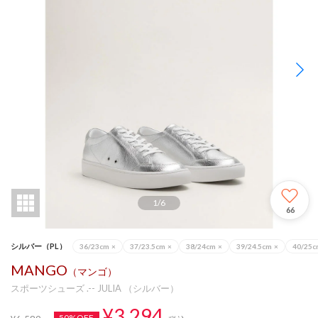
1
/
6
66
シルバー（PL）
36/23cm
×
37/23.5cm
×
38/24cm
×
39/24.5cm
×
40/25c
MANGO
（マンゴ）
スポーツシューズ .-- JULIA （シルバー）
¥3,294
50%OFF