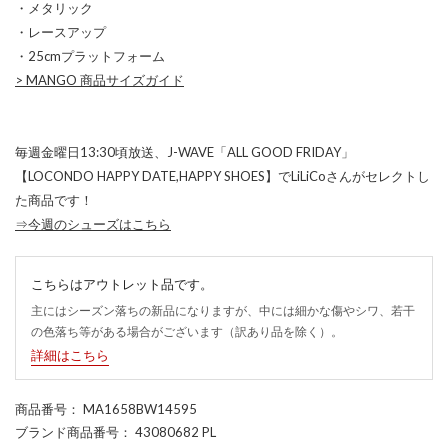
・メタリック
・レースアップ
・25cmプラットフォーム
>
MANGO 商品サイズガイド
毎週金曜日13:30頃放送、J-WAVE「ALL GOOD FRIDAY」
【LOCONDO HAPPY DATE,HAPPY SHOES】でLiLiCoさんがセレクトし
た商品です！
⇒今週のシューズはこちら
こちらはアウトレット品です。
主にはシーズン落ちの新品になりますが、中には細かな傷やシワ、若干
の色落ち等がある場合がございます（訳あり品を除く）。
詳細はこちら
商品番号
： MA1658BW14595
ブランド商品番号
： 43080682 PL