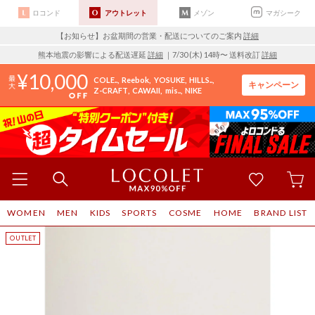
ロコンド
アウトレット
メゾン
マガシーク
【お知らせ】お盆期間の営業・配送についてのご案内
詳細
熊本地震の影響による配送遅延
詳細
｜7/30 (木) 14時〜 送料改訂
詳細
10,000
COLE..
Reebok
YOSUKE
HILLS..
キャンペーン
Z-CRAFT
CAWAII
mis..
NIKE
WOMEN
MEN
KIDS
SPORTS
COSME
HOME
BRAND LIST