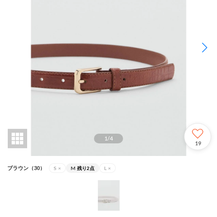
1
/
4
19
ブラウン（30）
S
×
M
残り2点
L
×