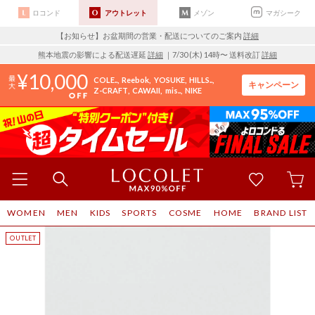
ロコンド
アウトレット
メゾン
マガシーク
【お知らせ】お盆期間の営業・配送についてのご案内
詳細
熊本地震の影響による配送遅延
詳細
｜7/30 (木) 14時〜 送料改訂
詳細
10,000
COLE..
Reebok
YOSUKE
HILLS..
キャンペーン
Z-CRAFT
CAWAII
mis..
NIKE
WOMEN
MEN
KIDS
SPORTS
COSME
HOME
BRAND LIST