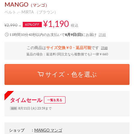
MANGO
（マンゴ）
ベルト .-- MIRTA （ブラウン）
¥1,190
60%OFF
¥2,990
税込
11時間10分42秒
以内
のお支払いで
8月9日(日)
にお届け
詳細
この商品は
サイズ交換￥0・返品可能
です
詳細
返品の場合：返送料 (同注文なら複数個でも) 一律￥660
サイズ・色を選ぶ
タイムセール
一覧を見る
8月11日 (火) 23:59まで
期間
ショップ
：
MANGO マンゴ