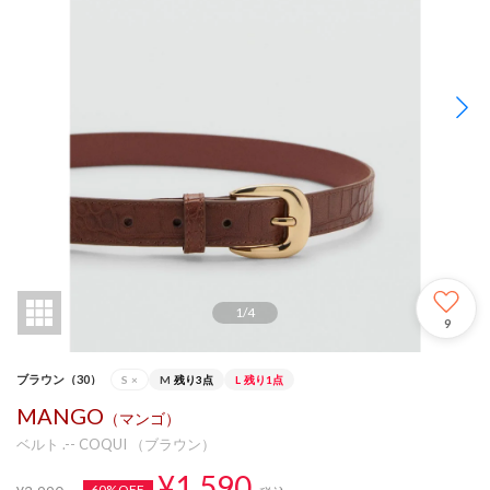
1
/
4
9
ブラウン（30）
S
×
M
残り3点
L
残り1点
MANGO
（マンゴ）
ベルト .-- COQUI （ブラウン）
¥1,590
60%OFF