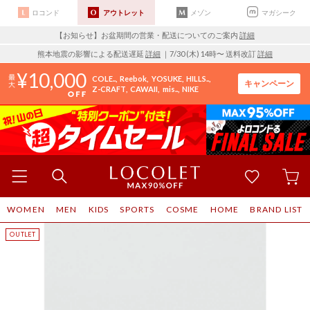
ロコンド
アウトレット
メゾン
マガシーク
【お知らせ】お盆期間の営業・配送についてのご案内
詳細
熊本地震の影響による配送遅延
詳細
｜7/30 (木) 14時〜 送料改訂
詳細
10,000
COLE..
Reebok
YOSUKE
HILLS..
キャンペーン
Z-CRAFT
CAWAII
mis..
NIKE
WOMEN
MEN
KIDS
SPORTS
COSME
HOME
BRAND LIST