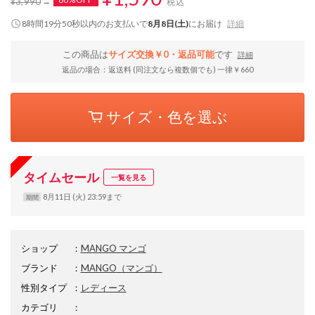
¥3,990
税込
8時間19分50秒
以内
のお支払いで
8月8日(土)
にお届け
詳細
この商品は
サイズ交換￥0・返品可能
です
詳細
返品の場合：返送料 (同注文なら複数個でも) 一律￥660
サイズ・色を選ぶ
タイムセール
一覧を見る
8月11日 (火) 23:59まで
期間
ショップ
：
MANGO マンゴ
ブランド
：
MANGO
（マンゴ）
性別タイプ
：
レディース
カテゴリ
：