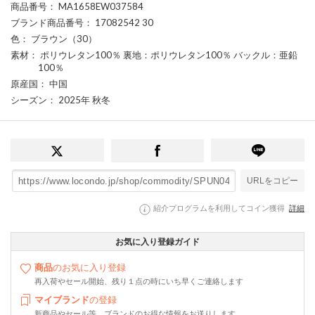
商品番号
： MA1658EW037584
ブランド商品番号
： 17082542 30
色
： ブラウン（30）
素材
： ポリウレタン100％ 裏地：ポリウレタン100％ バックル：亜鉛
100％
原産国
： 中国
シーズン
： 2025年 秋冬
URLをコピー
紹介プログラムを利用してコイン獲得
詳細
お気に入り登録ガイド
商品
のお気に入り登録
再入荷やセール開始、残り１点の時にいち早くご連絡します
マイブランド
の登録
新商品やセール等、ブランドのお得な情報をお送りします