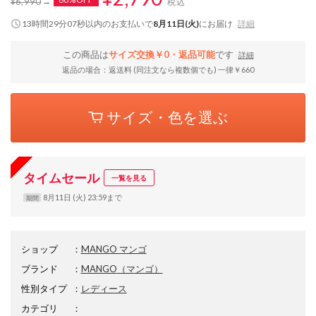
¥6,990
税込
13時間29分06秒
以内
のお支払いで
8月11日(火)
にお届け
詳細
この商品は
サイズ交換￥0・返品可能
です
詳細
返品の場合：返送料 (同注文なら複数個でも) 一律￥660
サイズ・色を選ぶ
タイムセール
一覧を見る
8月11日 (火) 23:59まで
期間
ショップ
：
MANGO マンゴ
ブランド
：
MANGO
（マンゴ）
性別タイプ
：
レディース
カテゴリ
：