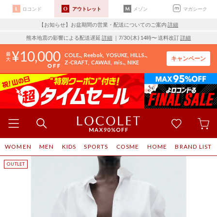
ロコンド
アウトレット
メゾン
マガシーク
【お知らせ】お盆期間の営業・配送についてのご案内
詳細
熊本地震の影響による配送遅延
詳細
｜7/30 (木) 14時〜 送料改訂
詳細
10,000
COLE..
Reebok
YOSUKE
HILLS..
キャンペーン
Z-CRAFT
CAWAII
mis..
NIKE
WOMEN
MEN
KIDS
SPORTS
COSME
HOME
BRAND LIST