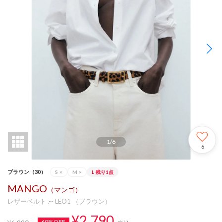
1
/
6
6
ブラウン（30）
S
×
M
×
L
残り1点
MANGO
（マンゴ）
レザーベルト .-- LEO1 （ブラウン）
¥2,790
60%OFF