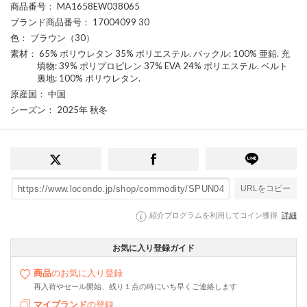
商品番号
： MA1658EW038065
ブランド商品番号
： 17004099 30
色
： ブラウン（30）
素材
： 65% ポリウレタン 35% ポリエステル. バックル: 100% 亜鉛. 充
填物: 39% ポリプロピレン 37% EVA 24% ポリエステル. ベルト
裏地: 100% ポリウレタン.
原産国
： 中国
シーズン
： 2025年 秋冬
URLをコピー
紹介プログラムを利用してコイン獲得
詳細
お気に入り登録ガイド
商品
のお気に入り登録
再入荷やセール開始、残り１点の時にいち早くご連絡します
マイブランド
の登録