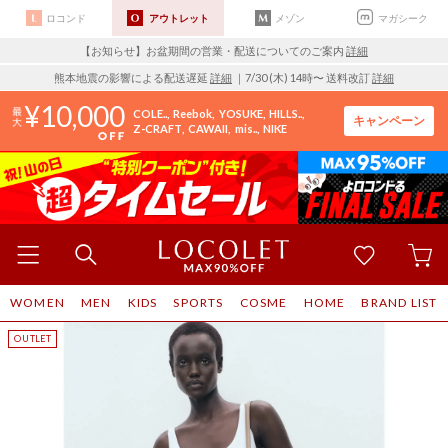
ロコンド
アウトレット
メゾン
マガシーク
【お知らせ】お盆期間の営業・配送についてのご案内
詳細
熊本地震の影響による配送遅延
詳細
｜7/30 (木) 14時〜 送料改訂
詳細
10,000
COLE..
Reebok
YOSUKE
HILLS..
キャンペーン
Z-CRAFT
CAWAII
mis..
NIKE
WOMEN
MEN
KIDS
SPORTS
COSME
HOME
BRAND LIST