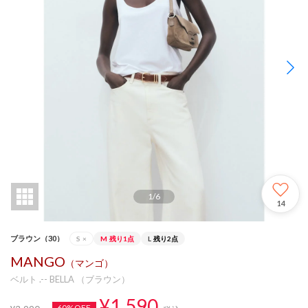
1
/
6
14
ブラウン（30）
S
×
M
残り1点
L
残り2点
MANGO
（マンゴ）
ベルト .-- BELLA （ブラウン）
¥1,590
60%OFF