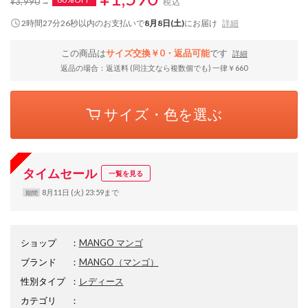
¥3,990
税込
2時間27分25秒
以内
のお支払いで
8月8日(土)
にお届け
詳細
この商品は
サイズ交換￥0・返品可能
です
詳細
返品の場合：返送料 (同注文なら複数個でも) 一律￥660
サイズ・色を選ぶ
タイムセール
一覧を見る
8月11日 (火) 23:59まで
期間
ショップ
：
MANGO マンゴ
ブランド
：
MANGO
（マンゴ）
性別タイプ
：
レディース
カテゴリ
：