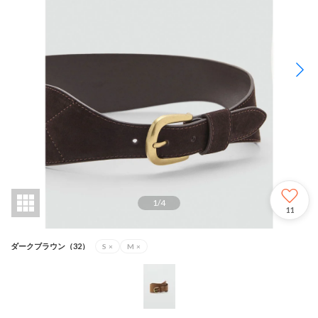
1
/
4
11
ダークブラウン（32）
S
×
M
×