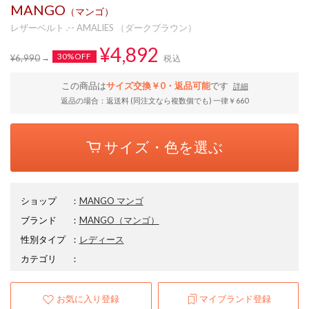
MANGO
（マンゴ）
レザーベルト .-- AMALIES （ダークブラウン）
¥4,892
30%OFF
¥6,990
税込
この商品は
サイズ交換￥0・返品可能
です
詳細
返品の場合：返送料 (同注文なら複数個でも) 一律￥660
サイズ・色を選ぶ
ショップ
：
MANGO マンゴ
ブランド
：
MANGO
（マンゴ）
性別タイプ
：
レディース
カテゴリ
：
お気に入り登録
マイブランド登録