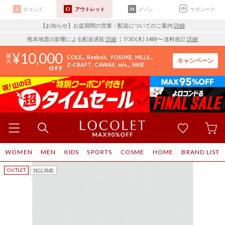
ロコンド
アウトレット
メゾン
マガシーク
【お知らせ】お盆期間の営業・配送についてのご案内
詳細
熊本地震の影響による配送遅延
詳細
｜7/30 (木) 14時〜 送料改訂
詳細
10,000
COLE..
Reebok
YOSUKE
HILLS..
キャンペーン
Z-CRAFT
CAWAII
mis..
NIKE
WOMEN
MEN
KIDS
SPORTS
COSME
HOME
BRAND LIST
雑誌掲載