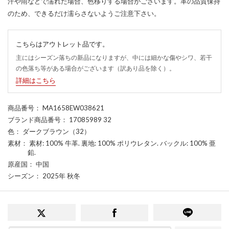
汗や雨などで濡れた場合、色移りする場合がございます。革の品質保持
のため、できるだけ濡らさないようご注意下さい。
こちらはアウトレット品です。
主にはシーズン落ちの新品になりますが、中には細かな傷やシワ、若干
の色落ち等がある場合がございます（訳あり品を除く）。
詳細はこちら
商品番号
： MA1658EW038621
ブランド商品番号
： 17085989 32
色
： ダークブラウン（32）
素材
： 素材: 100% 牛革. 裏地: 100% ポリウレタン. バックル: 100% 亜
鉛.
原産国
： 中国
シーズン
： 2025年 秋冬