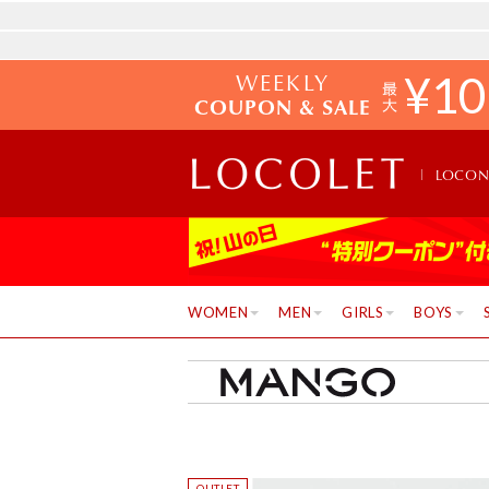
WEEKLY
¥
10
COUPON & SALE
LOCO
WOMEN
MEN
GIRLS
BOYS