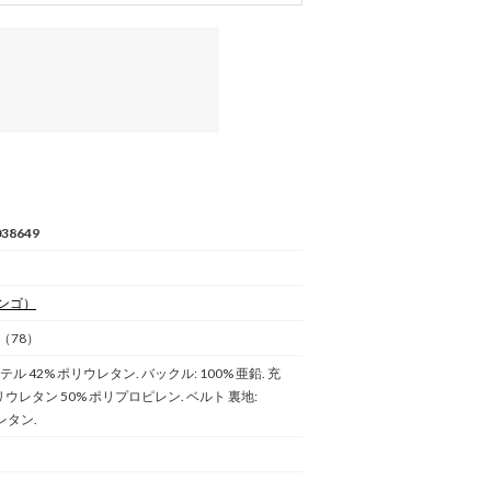
38649
ンゴ）
（78）
テル 42% ポリウレタン. バックル: 100% 亜鉛. 充
ポリウレタン 50% ポリプロピレン. ベルト 裏地:
レタン.