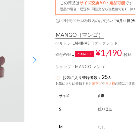
この商品は
サイズ交換￥0・返品可能
です
返品の場合：返送料 (同注文なら複数個でも) 一律￥
17時間02分42秒
以内
のお支払いで
8月11日(火
MANGO
（マンゴ）
ベルト .-- LAMINAS （ダークレッド）
¥1,490
¥2,990
50%OFF
税込
→
ショップ：
MANGO マンゴ
25
お気に入り登録者数：
人
お気に入りに登録すると
値下げ
や
再入荷
の際にご連絡
サイズ
在庫
S
残り2点
M
なし