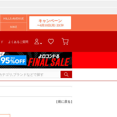
HILLS AVENUE
キャンペーン
8月10日(月)
NIKE
イド
よくあるご質問
[ 前に戻る ]