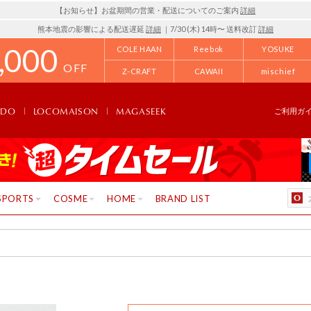
【お知らせ】お盆期間の営業・配送についてのご案内
詳細
熊本地震の影響による配送遅延
詳細
｜7/30 (木) 14時〜 送料改訂
詳細
,000
COLE HAAN
Reebok
YOSUKE
OFF
Z-CRAFT
CAWAII
mischief
NDO
LOCOMAISON
MAGASEEK
ご利用ガ
SPORTS
COSME
HOME
BRAND LIST