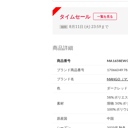
タイムセール
一覧を見る
8月11日 (火) 23:59まで
期間
商品詳細
商品番号
MA1658EW0
ブランド商品番号
17066349 78
ブランド名
MANGO
（マ
色
ダークレッド
58% ポリエス
素材
填物: 50% 
100% ポリウ
原産国
中国
シーズン
2025年 秋冬