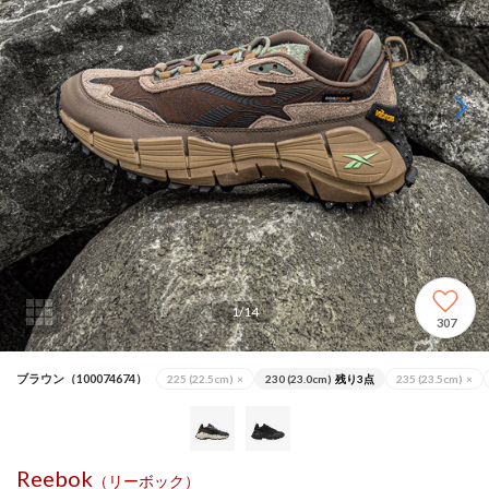
1
/
14
307
ブラウン（100074674）
225 (22.5cm)
×
230 (23.0cm)
残り3点
235 (23.5cm)
×
Reebok
（リーボック）