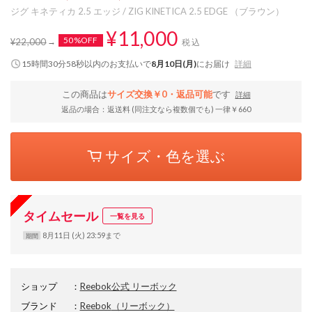
ジグ キネティカ 2.5 エッジ / ZIG KINETICA 2.5 EDGE （ブラウン）
¥11,000
50%OFF
¥22,000
税込
15時間30分57秒
以内
のお支払いで
8月10日(月)
にお届け
詳細
この商品は
サイズ交換￥0・返品可能
です
詳細
返品の場合：返送料 (同注文なら複数個でも) 一律￥660
サイズ・色を選ぶ
タイムセール
一覧を見る
8月11日 (火) 23:59まで
期間
ショップ
：
Reebok公式 リーボック
ブランド
：
Reebok
（リーボック）