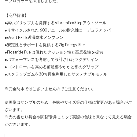
ーブロカラーを採用しました。
【商品特徴】
●高いグリップ力を発揮するVibramEcoStepアウトソール
●リサイクルされた 600デニールの耐久性コーデュラアッパー
●eVent PFTE透湿防水メンブレン
●安定性とサポートを提供するZig Energy Shell
●Floatride Fuelは優れたクッション性と高反発性を提供
●パフォーマンスを考慮して設計されたラグデザイン
●コントロールを高める前足部やかかと部のグリップ
●スクラップゴムを30％再生利用したサステナブルモデル
※完全防水ではございませんのでご注意ください。
※画像はサンプルのため、色味やサイズ等の仕様に変更がある場合がご
ざいます。
※光の当たり具合や閲覧環境によって実際の色味と異なって見える場合
がございます。