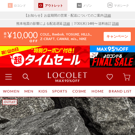
ロコンド
アウトレット
メゾン
マガシーク
【お知らせ】お盆期間の営業・配送についてのご案内
詳細
熊本地震の影響による配送遅延
詳細
｜7/30 (木) 14時〜 送料改訂
詳細
10,000
COLE..
Reebok
YOSUKE
HILLS..
キャンペーン
Z-CRAFT
CAWAII
mis..
NIKE
WOMEN
MEN
KIDS
SPORTS
COSME
HOME
BRAND LIST