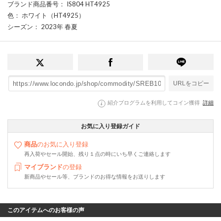
ブランド商品番号
： IS804 HT4925
色
： ホワイト（HT4925）
シーズン
： 2023年 春夏
URLをコピー
紹介プログラムを利用してコイン獲得
詳細
お気に入り登録ガイド
商品
のお気に入り登録
再入荷やセール開始、残り１点の時にいち早くご連絡します
マイブランド
の登録
新商品やセール等、ブランドのお得な情報をお送りします
このアイテムへのお客様の声