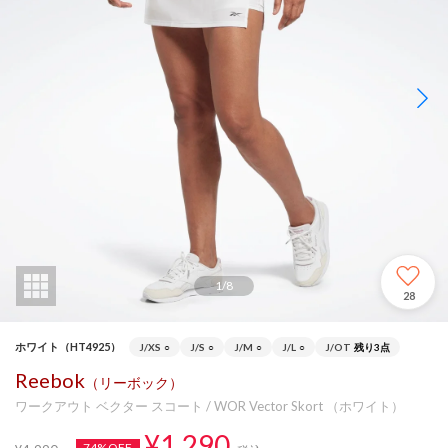
1
/
8
28
ホワイト（HT4925）
J/XS
○
J/S
○
J/M
○
J/L
○
J/OT
残り3点
Reebok
（リーボック）
ワークアウト ベクター スコート / WOR Vector Skort （ホワイト）
¥1,290
74%OFF