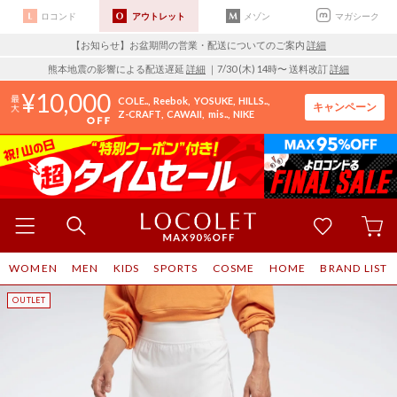
ロコンド
アウトレット
メゾン
マガシーク
【お知らせ】お盆期間の営業・配送についてのご案内
詳細
熊本地震の影響による配送遅延
詳細
｜7/30 (木) 14時〜 送料改訂
詳細
10,000
COLE..
Reebok
YOSUKE
HILLS..
キャンペーン
Z-CRAFT
CAWAII
mis..
NIKE
WOMEN
MEN
KIDS
SPORTS
COSME
HOME
BRAND LIST