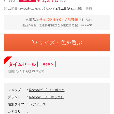
¥4,990
税込
15時間43分52秒
以内
のお支払いで
8月11日(火)
にお届け
詳細
この商品は
サイズ交換￥0・返品可能
です
詳細
返品の場合：返送料 (同注文なら複数個でも) 一律￥660
サイズ・色を選ぶ
タイムセール
一覧を見る
8月11日 (火) 23:59まで
期間
ショップ
：
Reebok公式 リーボック
ブランド
：
Reebok
（リーボック）
性別タイプ
：
レディース
カテゴリ
：