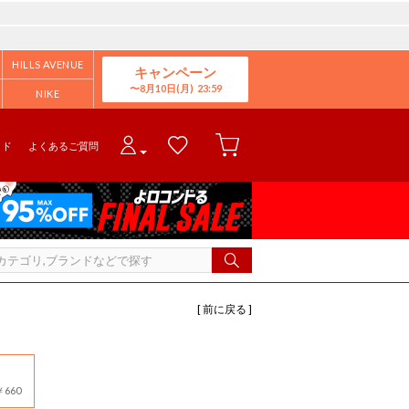
HILLS AVENUE
キャンペーン
8月10日(月)
NIKE
イド
よくあるご質問
[ 前に戻る ]
660