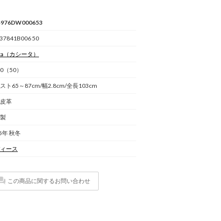
976DW000653
37841B006 50
ta
（カシータ）
N0（50）
スト65～87cm/幅2.8cm/全長103cm
皮革
製
25年 秋冬
ィース
この商品に関するお問い合わせ