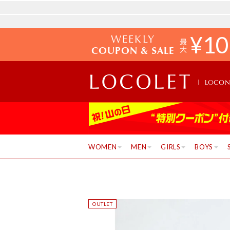
WEEKLY
¥
10
COUPON & SALE
LOCO
WOMEN
MEN
GIRLS
BOYS