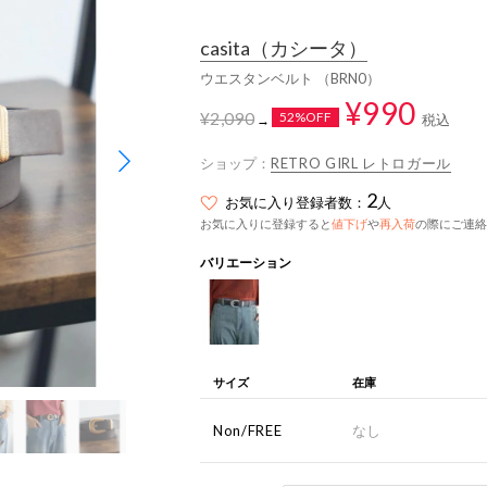
casita
（カシータ）
ウエスタンベルト （BRN0）
¥990
¥2,090
52%OFF
税込
→
ショップ：
RETRO GIRL レトロガール
2
お気に入り登録者数：
人
お気に入りに登録すると
値下げ
や
再入荷
の際にご連絡
バリエーション
サイズ
在庫
Non/FREE
なし