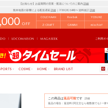
【お知らせ】お盆期間の営業・配送についてのご案内
詳細
熊本地震の影響による配送遅延
詳細
｜7/30 (木) 14時〜 送料改訂
詳細
,000
COLE HAAN
Reebok
YOSUKE
OFF
Z-CRAFT
CAWAII
mischief
NDO
LOCOMAISON
MAGASEEK
ご利用ガ
SPORTS
COSME
HOME
BRAND LIST
この商品は
返品可能
です
詳細
返品の場合：返送料 (同注文なら複数個でも) 一律￥