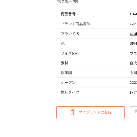
商品詳細
商品番号
CA4
ブランド商品番号
CA5
ブランド名
casi
色
BR
サイズ(cm)
ウエ
素材
合成
原産国
中国
シーズン
20
性別タイプ
レデ
マイブランドに登録