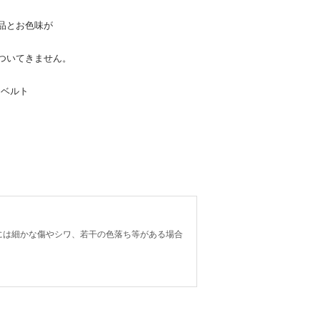
品とお色味が
ついてきません。
ンベルト
には細かな傷やシワ、若干の色落ち等がある場合