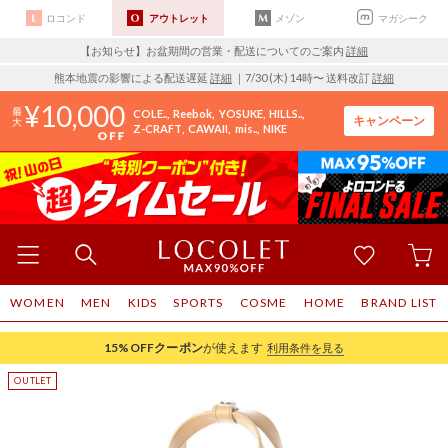
ロコンド
アウトレット
メゾン
マガシーク
【お知らせ】お盆期間の営業・配送についてのご案内
詳細
熊本地震の影響による配送遅延
詳細
｜7/30 (木) 14時〜 送料改訂
詳細
10,000
COLE..
Reebok
YOSUKE
HILLS..
キャンペーン
Z-CRAFT
CAWAII
mis..
NIKE
WOMEN
MEN
KIDS
SPORTS
COSME
HOME
BRAND LIST
15%OFF
クーポン
が使えます
利用条件を見る