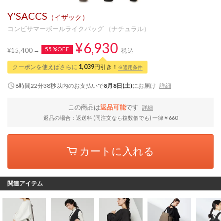
Y'SACCS
（イザック）
コンビサマーボールライクバッグ （ナチュラル）
¥6,930
55%OFF
¥15,400
税込
クーポンを使えばさらに
1,039
円引き！
※適用条件
8時間22分38秒
以内
のお支払いで
8月8日(土)
にお届け
詳細
この商品は
返品可能
です
詳細
返品の場合：返送料 (同注文なら複数個でも) 一律￥660
カートに入れる
関連アイテム