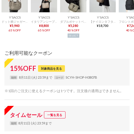
Y'SACCS
Y'SACCS
Y'SACCS
Y'SACCS
Y'SA
ドット柄ジャガードエナメルアクセント2wayトート （ライトグレー）
イタリアンシープ 2wayラウンドトート （グレージュ）
ダブルポケットベーシックショルダー （グレージュ）
【ナイロンタフタ】トラベルショルダーリュック （ダークグレージュ）
¥5,940
¥8,800
¥5,280
¥18,700
¥7,2
65％OFF
65％OFF
40％OFF
40％O
SELECT
ご利用可能なクーポン
15
%
OFF
対象商品を見る
8月11日 (火) 23:59まで
SCYH-SHOP-H0807B
期間
コード
※1回のご注文に使えるクーポンは1つです。注文後の適用はできません。
タイムセール
一覧を見る
8月11日 (火) 23:59まで
期間