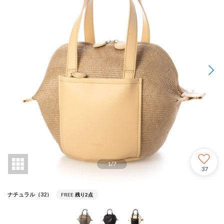
1
/
7
37
ナチュラル（32）
FREE
残り2点