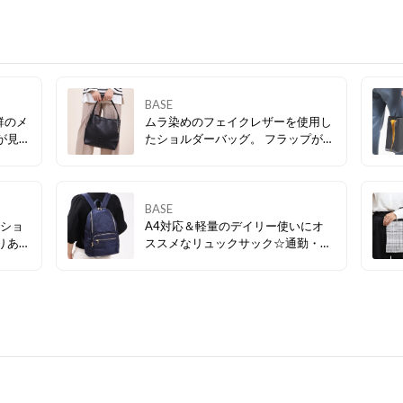
BASE
群のメ
ムラ染めのフェイクレザーを使用し
たショルダーバッグ。 フラップが被
イント
さるデザインポケットがトレンド感
いてい
をアップしてくれます◎ マチがしっ
収納に
かりあるので通勤、通学にもおスス
メです。
BASE
のショ
A4対応＆軽量のデイリー使いにオ
ススメなリュックサック☆通勤・通
題なく
学にも便利な大容量で必要な荷物を
のゴー
まとめて持ち歩けます♪