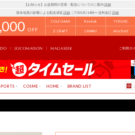
【お知らせ】お盆期間の営業・配送についてのご案内
詳細
熊本地震の影響による配送遅延
詳細
｜7/30 (木) 14時〜 送料改訂
詳細
,000
COLE HAAN
Reebok
YOSUKE
OFF
Z-CRAFT
CAWAII
mischief
NDO
LOCOMAISON
MAGASEEK
ご利用ガ
SPORTS
COSME
HOME
BRAND LIST