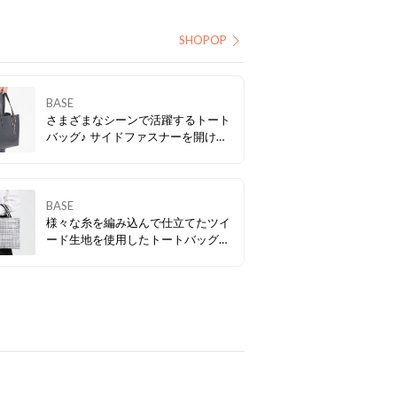
SHOPOP
BASE
さまざまなシーンで活躍するトート
バッグ♪ サイドファスナーを開ける
とバイカラーデザインに。 カジュア
ルからキレイ目まで、幅広いスタイ
ルに合わせていただけます。
BASE
様々な糸を編み込んで仕立てたツイ
ード生地を使用したトートバッグ☆
キラキラと光を反射するラメ糸も編
み込んであるので、軽やかな印象た
っぷり♪ミニサイズのバッグと合わ
せ持ちでコーデに幅が出る優秀バッ
グです。