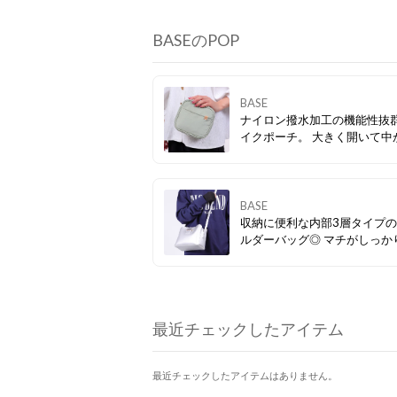
BASEのPOP
BASE
ナイロン撥水加工の機能性抜
イクポーチ。 大きく開いて中が見え
やすいファスナーも嬉しいポ
♪ 中にポケットもたくさん付
るので、散らばりがちな小物
便利。
BASE
収納に便利な内部3層タイプ
ルダーバッグ◎ マチがしっかりある
ので、必要最低限の荷物は問
収納可能です。 フロント部分
ルドパーツがアクセントに♪
最近チェックしたアイテム
最近チェックしたアイテムはありません。