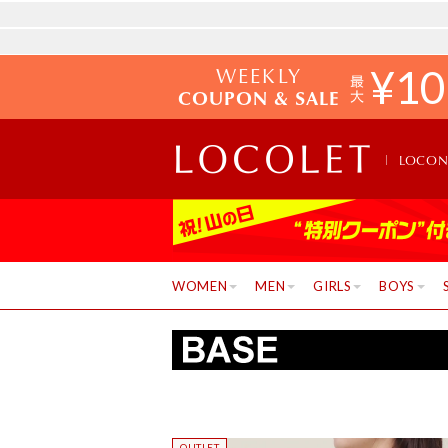
WEEKLY
¥
10
COUPON & SALE
LOCO
WOMEN
MEN
GIRLS
BOYS