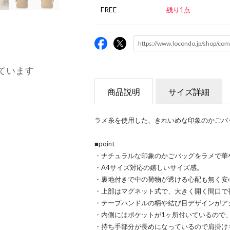
FREE
残り1点
ています
商品説明
サイズ詳細
ラメ糸を使用した、きれいめな印象のかごバ
■point
・ナチュラルな印象のかごバッグをラメで華
・A4サイズ対応の嬉しいサイズ感。
・裏地付きで中の荷物が透ける心配も無く安
・上部はマグネット式で、大きく開く間口で
・テープハンドルの柄や結び目デザインがア
・内側にはポケットが1ヶ所付いているので
・持ち手部分が長めになっているので肩掛け