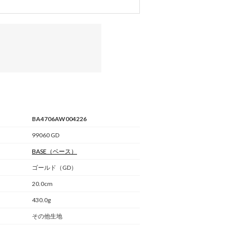
BA4706AW004226
99060 GD
BASE
（ベース）
ゴールド（GD）
20.0cm
430.0g
その他生地