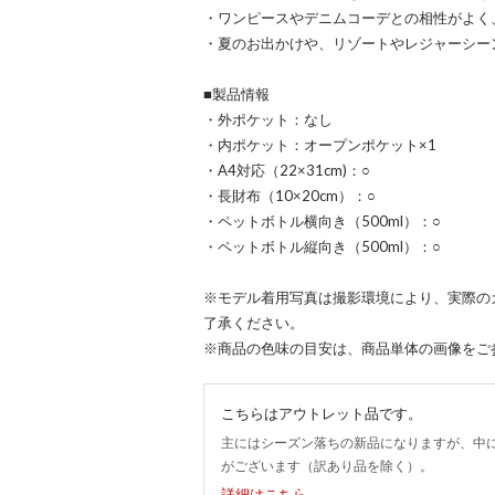
・ワンピースやデニムコーデとの相性がよく
・夏のお出かけや、リゾートやレジャーシー
■製品情報
・外ポケット：なし
・内ポケット：オープンポケット×1
・A4対応（22×31cm)：○
・長財布（10×20cm）：○
・ペットボトル横向き（500ml）：○
・ペットボトル縦向き（500ml）：○
※モデル着用写真は撮影環境により、実際の
了承ください。
※商品の色味の目安は、商品単体の画像をご
こちらはアウトレット品です。
主にはシーズン落ちの新品になりますが、中
がございます（訳あり品を除く）。
詳細はこちら