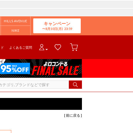
HILLS AVENUE
キャンペーン
8月10日(月)
NIKE
イド
よくあるご質問
[ 前に戻る ]