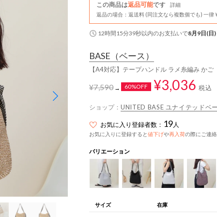
この商品は
返品可能
です
詳細
返品の場合：返送料 (同注文なら複数個でも) 一律￥
12時間15分38秒
以内
のお支払いで
8月9日(日)
BASE
（ベース）
【A4対応】テープハンドル ラメ糸編み かご
¥3,036
¥7,590
60%OFF
税込
→
ショップ：
UNITED BASE ユナイテッドベ
19
お気に入り登録者数：
人
お気に入りに登録すると
値下げ
や
再入荷
の際にご連絡
バリエーション
サイズ
在庫