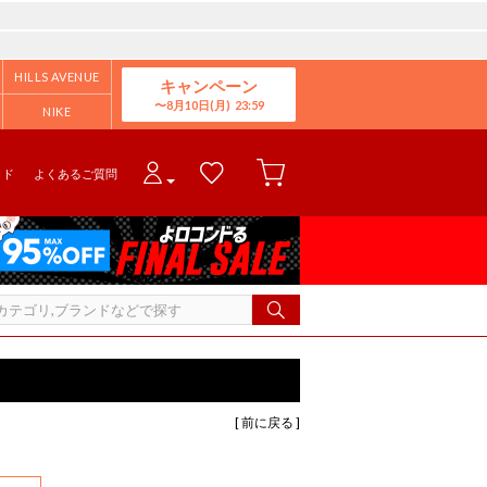
HILLS AVENUE
キャンペーン
8月10日(月)
NIKE
イド
よくあるご質問
[ 前に戻る ]