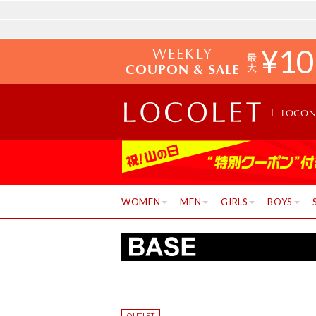
WEEKLY
¥
10
COUPON & SALE
LOCO
WOMEN
MEN
GIRLS
BOYS