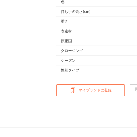
色
持ち手の高さ(cm)
重さ
表素材
原産国
クロージング
シーズン
性別タイプ
マイブランドに登録