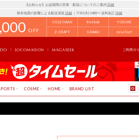
【お知らせ】お盆期間の営業・配送についてのご案内
詳細
熊本地震の影響による配送遅延
詳細
｜7/30 (木) 14時〜 送料改訂
詳細
,000
COLE HAAN
Reebok
YOSUKE
OFF
Z-CRAFT
CAWAII
mischief
NDO
LOCOMAISON
MAGASEEK
ご利用ガ
SPORTS
COSME
HOME
BRAND LIST