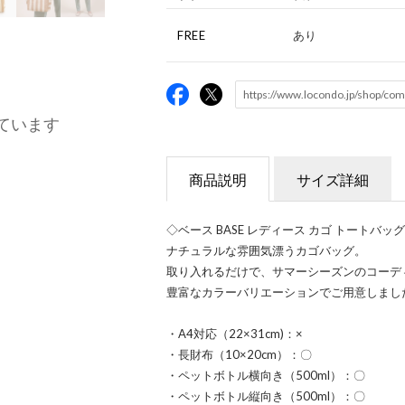
FREE
あり
ています
商品説明
サイズ詳細
◇ベース BASE レディース カゴ トートバッグ
ナチュラルな雰囲気漂うカゴバッグ。
取り入れるだけで、サマーシーズンのコーデ
豊富なカラーバリエーションでご用意しまし
・A4対応（22×31cm)：×
・長財布（10×20cm）：〇
・ペットボトル横向き（500ml）：〇
・ペットボトル縦向き（500ml）：〇