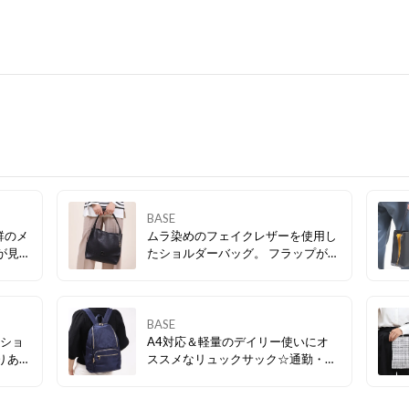
BASE
群のメ
ムラ染めのフェイクレザーを使用し
たショルダーバッグ。 フラップが被
イント
さるデザインポケットがトレンド感
いてい
をアップしてくれます◎ マチがしっ
収納に
かりあるので通勤、通学にもおスス
メです。
BASE
のショ
A4対応＆軽量のデイリー使いにオ
ススメなリュックサック☆通勤・通
題なく
学にも便利な大容量で必要な荷物を
のゴー
まとめて持ち歩けます♪