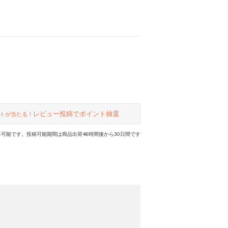
っぷり♪ミニサイズのバッグと合わ
せ持ちでコーデに幅が出る優秀バッ
グです。
レビュー投稿でポイント抽選
トが当たる！
可能です。投稿可能期間は商品出荷48時間後から30日間です