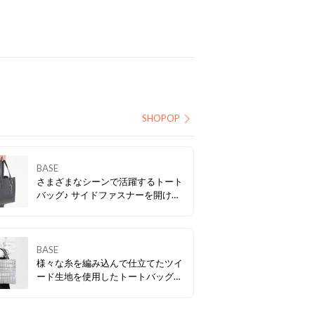
SHOPOP
BASE
さまざまなシーンで活躍するトート
バッグ♪ サイドファスナーを開ける
とバイカラーデザインに。 カジュア
ルからキレイ目まで、幅広いスタイ
ルに合わせていただけます。
BASE
様々な糸を編み込んで仕立てたツイ
ード生地を使用したトートバッグ☆
キラキラと光を反射するラメ糸も編
み込んであるので、軽やかな印象た