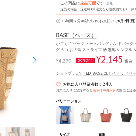
この商品は
返品可能
です
詳細
返品の場合：返送料 (同注文なら複数個でも) 一律￥
18時間16分39秒
以内
のお支払いで
8月9日(日)
BASE
（ベース）
かご かごバッグ トートバッグ ハンドバッグ 小
グ カゴ お洒落 ストライプ 柄 無地 シンプル 
¥2,145
¥4,290
50%OFF
税込
→
ショップ：
UNITED BASE ユナイテッドベ
34
お気に入り登録者数：
人
お気に入りに登録すると
値下げ
や
再入荷
の際にご連絡
バリエーション
サイズ
在庫