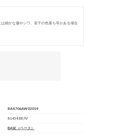
には細かな傷やシワ、若干の色落ち等がある場合
BA4706AW02019
81454 BE/IV
BASE
（ベース）