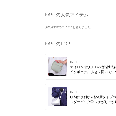
BASEの人気アイテム
現在おすすめアイテムはありません。
BASEのPOP
BASE
ナイロン撥水加工の機能性抜
イクポーチ。 大きく開いて中が見え
やすいファスナーも嬉しいポ
♪ 中にポケットもたくさん付
るので、散らばりがちな小物
便利。
BASE
収納に便利な内部3層タイプ
ルダーバッグ◎ マチがしっかりある
ので、必要最低限の荷物は問
収納可能です。 フロント部分