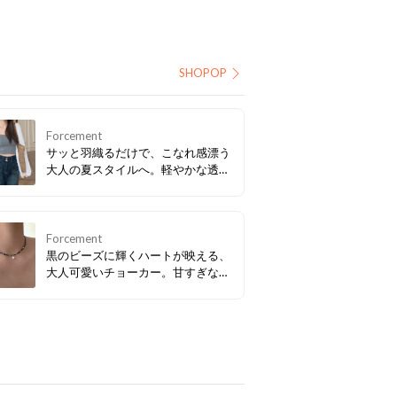
SHOPOP
Forcement
サッと羽織るだけで、こなれ感漂う
大人の夏スタイルへ。軽やかな透け
感とゆったりシルエットが魅力的。
日差し対策やエアコンによる冷え対
策にも大活躍の優秀シアーカーディ
ガンです！キャミソールやTシャツ
Forcement
に合わせて、涼しげで上品な抜け感
黒のビーズに輝くハートが映える、
のあるトレンドコーデを楽しんで。
大人可愛いチョーカー。甘すぎない
バランスで、TシャツからY2Kスタ
イルまで幅広く活躍。首元に馴染む
サイズ感で、単体はもちろん重ね付
けにもぴったり。いつものコーデに
ほどよい存在感をプラスして、洗練
された夏のレイヤードを楽しんで。