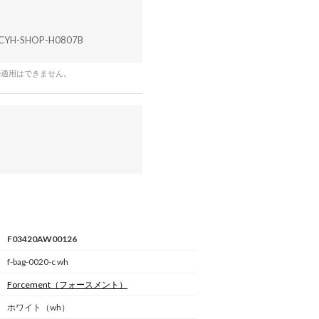
CYH-SHOP-H0807B
の適用はできません。
F03420AW00126
f-bag-0020-c wh
Forcement
（フォースメント）
ホワイト（wh）