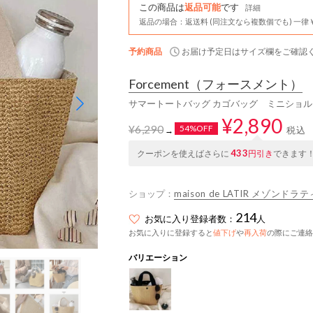
この商品は
返品可能
です
詳細
返品の場合：返送料 (同注文なら複数個でも) 一律￥
予約商品
お届け予定日はサイズ欄をご確認
Forcement
（フォースメント）
サマートートバッグ カゴバッグ ミニショル
¥2,890
¥6,290
54%OFF
税込
→
433
クーポンを使えばさらに
円引き
できます
ショップ：
maison de LATIR メゾンドラ
214
お気に入り登録者数：
人
お気に入りに登録すると
値下げ
や
再入荷
の際にご連絡
バリエーション