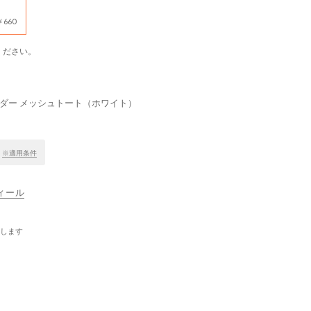
660
ください。
ダー メッシュトート（ホワイト）
！
※適用条件
ティール
します