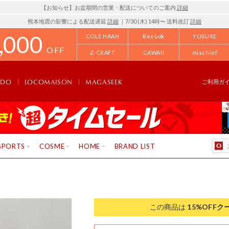
【お知らせ】お盆期間の営業・配送についてのご案内
詳細
熊本地震の影響による配送遅延
詳細
｜7/30 (木) 14時〜 送料改訂
詳細
,000
COLE HAAN
Reebok
YOSUKE
OFF
Z-CRAFT
CAWAII
mischief
NDO
LOCOMAISON
MAGASEEK
ご利用ガ
SPORTS
COSME
HOME
BRAND LIST
この商品は
15%OFF
ク