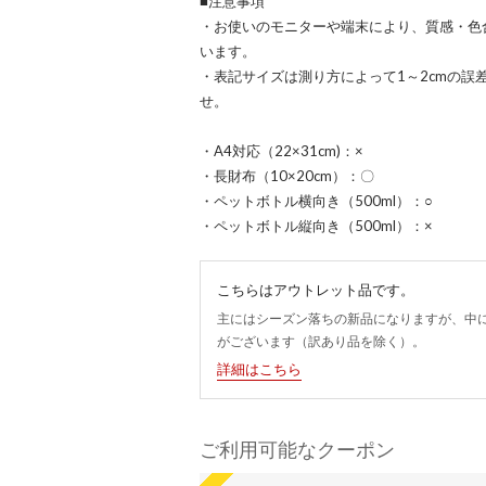
■注意事項
・お使いのモニターや端末により、質感・色
います。
・表記サイズは測り方によって1～2cmの誤
せ。
・A4対応（22×31cm)：×
・長財布（10×20cm）：〇
・ペットボトル横向き（500ml）：○
・ペットボトル縦向き（500ml）：×
こちらはアウトレット品です。
主にはシーズン落ちの新品になりますが、中
がございます（訳あり品を除く）。
詳細はこちら
ご利用可能なクーポン