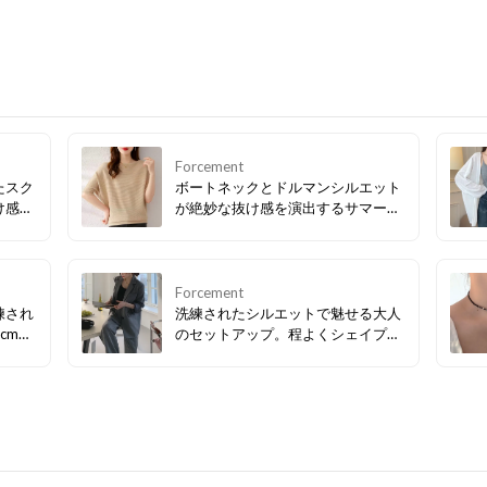
Forcement
たスク
ボートネックとドルマンシルエット
け感
が絶妙な抜け感を演出するサマーニ
らフラ
ット✨ ゆったり着られてボディライ
リーか
ンを拾いにくく、さらりと着るだけ
カジュ
で大人の上品カジュアルが完成しま
まる大
す。 どんなボトムスにも合わせやす
Forcement
く、デイリーに大活躍！やわらか素
練され
洗練されたシルエットで魅せる大人
材で着心地も抜群です。
cmヒ
のセットアップ。程よくシェイプさ
に魅せ
れたジャケットと美脚パンツが、特
アトゥ
別な日のスタイルアップを叶えま
らワン
す。単品使いも自在で、デイリーか
ルを美
らフォーマルまで上品に華やぐ一
着。