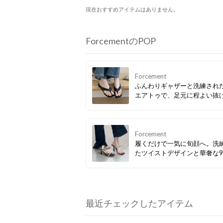
現在おすすめアイテムはありません。
ForcementのPOP
Forcement
ふんわりギャザーと洗練され
エアトゥで、足元に程よい抜
を。約2cmのローヒールだか
ット感覚で履きやすく、デイ
ら夏のリゾートまで大活躍。
アルになりすぎず、上品に決
Forcement
人のトングサンダルです。
履くだけで一気に旬顔へ。洗
たツイストデザインと華奢な9
ールが、足元をすっきり上品
るミュールサンダル。スクエ
の程よい抜け感で、デニムか
ピまで大人のきれいめスタイ
しく格上げします。
最近チェックしたアイテム