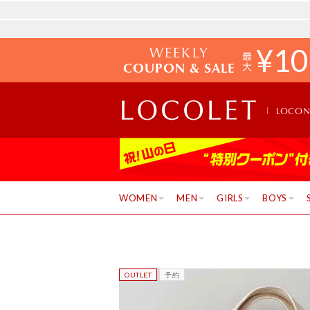
WEEKLY
¥
10
COUPON & SALE
LOCO
WOMEN
MEN
GIRLS
BOYS