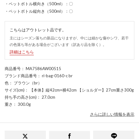
・ペットボトル横向き（500ml）：〇
・ペットボトル縦向き（500ml）：〇
こちらはアウトレット品です。
主にはシーズン落ちの新品になりますが、中には細かな傷やシワ、若干
の色落ち等がある場合がございます（訳あり品を除く）。
詳細はこちら
商品番号
： MA7586AW00515
ブランド商品番号
： ri-bag-0160-c br
色
： ブラウン（br）
サイズ(cm)
： 【本体】縦42cm×横42cm 【ショルダー】27cm重さ300g
持ち手の高さ(cm)
： 27.0cm
重さ
： 300.0g
さらに詳しい情報を表示