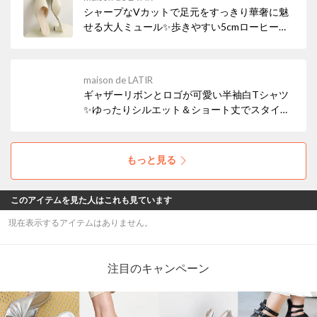
夏必見の全11色展開アイテムです✨
シャープなVカットで足元をすっきり華奢に魅
せる大人ミュール✨歩きやすい5cmローヒール
で長時間の外出も快適！サッと履けて上品に決
まるから、カジュアルからオフィス・フォーマ
ルまで大活躍。オンオフ問わず上品な抜け感を
maison de LATIR
プラスする、一足持っておきたい優秀パンプス
ギャザーリボンとロゴが可愛い半袖白Tシャツ
です。
✨ゆったりシルエット＆ショート丈でスタイル
アップも叶う優れもの！デニムやスニーカーを
合わせて、夏の爽やかキャンパスコーデにぴっ
たりです。イージーケア素材でお手入れも楽々
もっと見る
♪夏のおしゃれを思い切り楽しもう！
このアイテムを見た人はこれも見ています
現在表示するアイテムはありません。
注目のキャンペーン