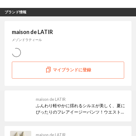
ブランド情報
maison de LATIR
メゾンドラティール
マイブランドに登録
maison de LATIR
ふんわり軽やかに揺れるシルエが美しく、夏に
ぴったりのフレアイージーパンツ！ウエストゴ
ム仕様で履き心地抜群＆便利なポケット付きな
のも嬉しいポイント。体型カバーを叶えつつ、
デイリーからお出かけまで幅広く大活躍する今
maison de LATIR