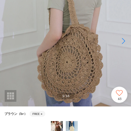
1
/
16
65
ブラウン（br）
FREE
○