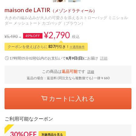
maison de LATIR
（メゾンドラティール）
大きめの編み込みが大人の可愛さを添えるストローバッグ ミニショル
ダー メッシュトート カゴバッグ（ブラウン）
¥2,790
49%OFF
¥5,490
税込
クーポンを使えばさらに
837
円引き！
※適用条件
17時間05分01秒
以内
のお支払いで
8月9日(日)
にお届け
詳細
この商品は
返品可能
です
詳細
返品の場合：返送料 (同注文なら複数個でも) 一律￥660
カートに入れる
ご利用可能なクーポン
30
%
OFF
対象商品を見る