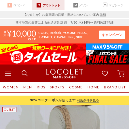
ロコンド
アウトレット
メゾン
マガシーク
【お知らせ】お盆期間の営業・配送についてのご案内
詳細
熊本地震の影響による配送遅延
詳細
｜7/30 (木) 14時〜 送料改訂
詳細
10,000
COLE..
Reebok
YOSUKE
HILLS..
キャンペーン
Z-CRAFT
CAWAII
mis..
NIKE
WOMEN
MEN
KIDS
SPORTS
COSME
HOME
BRAND LIST
30%OFF
クーポン
が使えます
利用条件を見る