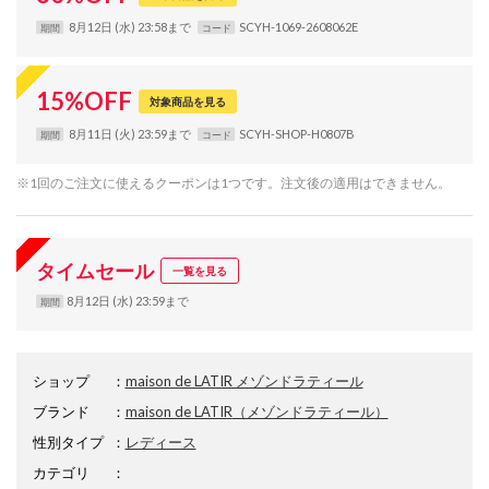
8月12日 (水) 23:58まで
SCYH-1069-2608062E
期間
コード
15
%
OFF
対象商品を見る
8月11日 (火) 23:59まで
SCYH-SHOP-H0807B
期間
コード
※1回のご注文に使えるクーポンは1つです。注文後の適用はできません。
タイムセール
一覧を見る
8月12日 (水) 23:59まで
期間
ショップ
：
maison de LATIR メゾンドラティール
ブランド
：
maison de LATIR
（メゾンドラティール）
性別タイプ
：
レディース
カテゴリ
：