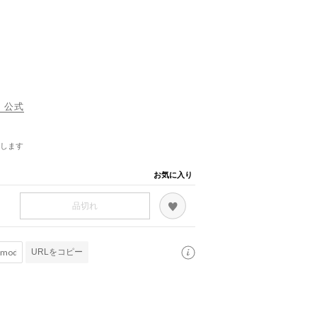
） 公式
します
お気に入り
品切れ
URLをコピー