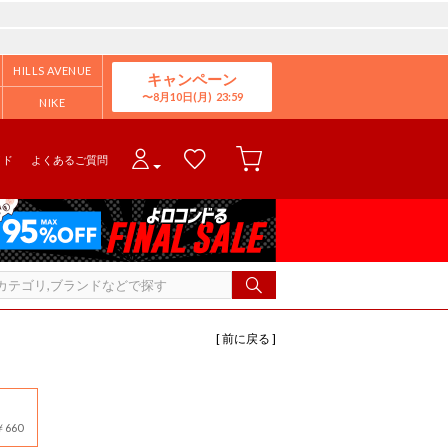
HILLS AVENUE
キャンペーン
8月10日(月)
NIKE
イド
よくあるご質問
[ 前に戻る ]
660