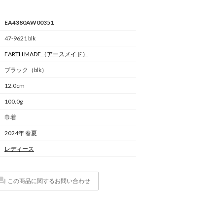
EA4380AW00351
47-9621 blk
EARTH MADE
（アースメイド）
ブラック（blk）
12.0cm
100.0g
巾着
2024年 春夏
レディース
この商品に関するお問い合わせ