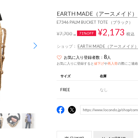
EARTH MADE
（アースメイド）
E7346 PALM BUCKET TOTE （ブラック）
¥2,173
¥7,700
71%OFF
税込
→
ショップ：
EARTH MADE（アースメイド
8
お気に入り登録者数：
人
お気に入りに登録すると
値下げ
や
再入荷
の際にご連絡
サイズ
在庫
FREE
なし