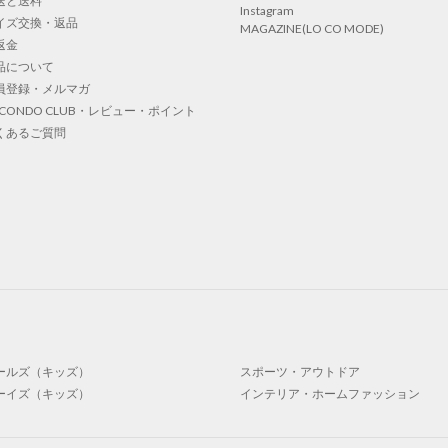
送と送料
Instagram
イズ交換・返品
MAGAZINE(LO CO MODE)
返金
品について
員登録・メルマガ
OCONDO CLUB・レビュー・ポイント
くあるご質問
ールズ（キッズ）
スポーツ・アウトドア
ーイズ（キッズ）
インテリア・ホームファッション