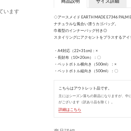
商品説明
サイズ詳細
ています
◇アースメイド EARTH MADE E7346 PALM B
ナチュラルな風合い漂うカゴバッグ。
巾着型のインナーバッグ付き◎
スタイリングにアクセントをプラスするアイ
・A4対応（22×31cm)：×
・長財布（10×20cm）：〇
・ペットボトル横向き（500ml）：×
・ペットボトル縦向き（500ml）：〇
こちらはアウトレット品です。
主にはシーズン落ちの新品になりますが、中
がございます（訳あり品を除く）。
詳細はこちら