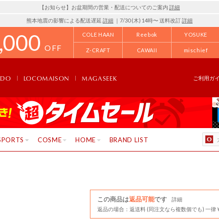
【お知らせ】お盆期間の営業・配送についてのご案内
詳細
熊本地震の影響による配送遅延
詳細
｜7/30 (木) 14時〜 送料改訂
詳細
,000
COLE HAAN
Reebok
YOSUKE
OFF
Z-CRAFT
CAWAII
mischief
NDO
LOCOMAISON
MAGASEEK
ご利用ガ
SPORTS
COSME
HOME
BRAND LIST
この商品は
返品可能
です
詳細
返品の場合：返送料 (同注文なら複数個でも) 一律￥