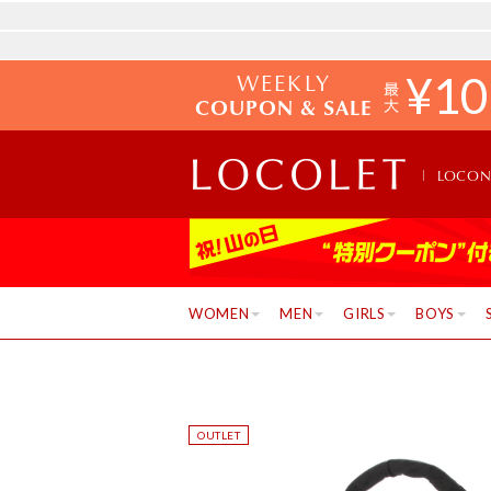
WEEKLY
¥
10
COUPON & SALE
LOCO
WOMEN
MEN
GIRLS
BOYS