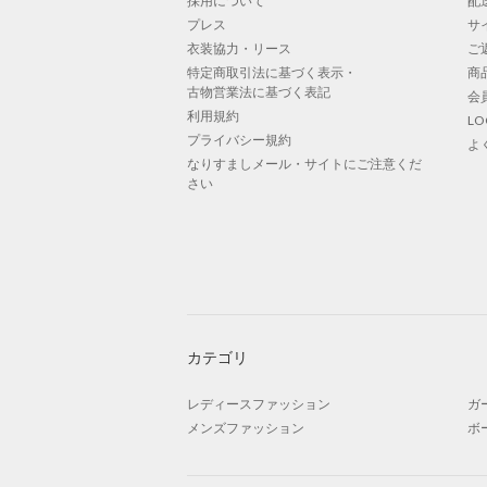
採用について
配
プレス
サ
衣装協力・リース
ご
特定商取引法に基づく表示・
商
古物営業法に基づく表記
会
利用規約
L
プライバシー規約
よ
なりすましメール・サイトにご注意くだ
さい
カテゴリ
レディースファッション
ガ
メンズファッション
ボ