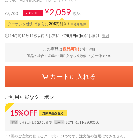
¥2,059
73%OFF
¥7,700
税込
クーポンを使えばさらに
308
円引き！
※適用条件
14時間15分11秒
以内
のお支払いで
8月9日(日)
にお届け
詳細
この商品は
返品可能
です
詳細
返品の場合：返送料 (同注文なら複数個でも) 一律￥660
カートに入れる
ご利用可能なクーポン
15
%
OFF
対象商品を見る
8月9日 (日) 23:58まで
SCYH-1711-2608050B
期間
コード
※1回のご注文に使えるクーポンは1つです。注文後の適用はできません。