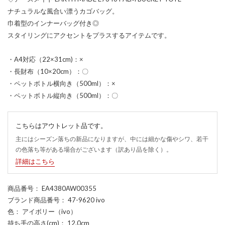
ナチュラルな風合い漂うカゴバッグ。
巾着型のインナーバッグ付き◎
スタイリングにアクセントをプラスするアイテムです。
・A4対応（22×31cm)：×
・長財布（10×20cm）：〇
・ペットボトル横向き（500ml）：×
・ペットボトル縦向き（500ml）：〇
こちらはアウトレット品です。
主にはシーズン落ちの新品になりますが、中には細かな傷やシワ、若干
の色落ち等がある場合がございます（訳あり品を除く）。
詳細はこちら
商品番号
： EA4380AW00355
ブランド商品番号
： 47-9620 ivo
色
： アイボリー（ivo）
持ち手の高さ(cm)
： 12.0cm