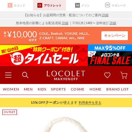
ロコンド
アウトレット
メゾン
マガシーク
【お知らせ】お盆期間の営業・配送についてのご案内
詳細
熊本地震の影響による配送遅延
詳細
｜7/30 (木) 14時〜 送料改訂
詳細
10,000
COLE..
Reebok
YOSUKE
HILLS..
キャンペーン
Z-CRAFT
CAWAII
mis..
NIKE
WOMEN
MEN
KIDS
SPORTS
COSME
HOME
BRAND LIST
15%OFF
クーポン
が使えます
利用条件を見る