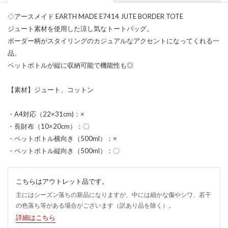
◇アースメイド EARTH MADE E7414 JUTE BORDER TOTE
ジュート素材を使用した涼し気なトートバッグ。
ボーダー柄がスタイリングのカジュアルなアクセントになってくれる一
品。
ペットボトルが縦に収納可能で機能性も◎
【素材】ジュート、コットン
・A4対応（22×31cm)：×
・長財布（10×20cm）：〇
・ペットボトル横向き（500ml）：×
・ペットボトル縦向き（500ml）：〇
こちらはアウトレット品です。
主にはシーズン落ちの新品になりますが、中には細かな傷やシワ、若干
の色落ち等がある場合がございます（訳あり品を除く）。
詳細はこちら