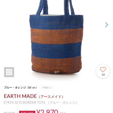
1
/
7
14
ブルー・オレンジ（bl_or）
FREE
×
EARTH MADE
（アースメイド）
E7414 JUTE BORDER TOTE （ブルー・オレンジ）
¥2,970
50%OFF