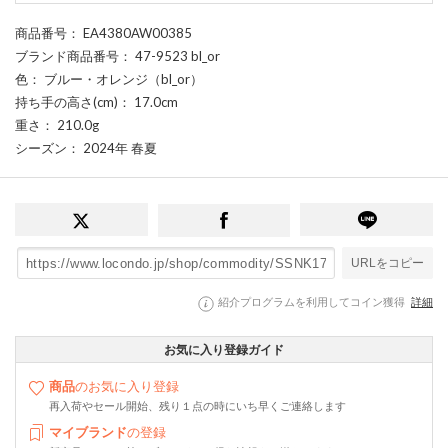
商品番号
： EA4380AW00385
ブランド商品番号
： 47-9523 bl_or
色
： ブルー・オレンジ（bl_or）
持ち手の高さ(cm)
： 17.0cm
重さ
： 210.0g
シーズン
： 2024年 春夏
URLをコピー
紹介プログラムを利用してコイン獲得
詳細
お気に入り登録ガイド
商品
のお気に入り登録
再入荷やセール開始、残り１点の時にいち早くご連絡します
マイブランド
の登録