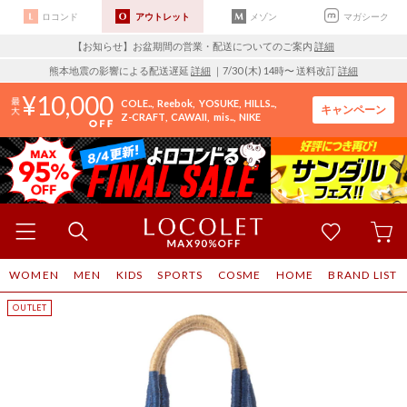
ロコンド
アウトレット
メゾン
マガシーク
【お知らせ】お盆期間の営業・配送についてのご案内
詳細
熊本地震の影響による配送遅延
詳細
｜7/30 (木) 14時〜 送料改訂
詳細
10,000
COLE..
Reebok
YOSUKE
HILLS..
キャンペーン
Z-CRAFT
CAWAII
mis..
NIKE
WOMEN
MEN
KIDS
SPORTS
COSME
HOME
BRAND LIST