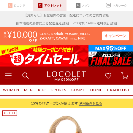
ロコンド
アウトレット
メゾン
マガシーク
【お知らせ】お盆期間の営業・配送についてのご案内
詳細
熊本地震の影響による配送遅延
詳細
｜7/30 (木) 14時〜 送料改訂
詳細
10,000
COLE..
Reebok
YOSUKE
HILLS..
キャンペーン
Z-CRAFT
CAWAII
mis..
NIKE
WOMEN
MEN
KIDS
SPORTS
COSME
HOME
BRAND LIST
15%OFF
クーポン
が使えます
利用条件を見る