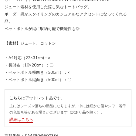
ジュート素材を使用した涼し気なトートバッグ。
ボーダー柄がスタイリングのカジュアルなアクセントになってくれる一
品。
ペットボトルが縦に収納可能で機能性も◎
【素材】ジュート、コットン
・A4対応（22×31cm)：×
・長財布（10×20cm）：〇
・ペットボトル横向き（500ml）：×
・ペットボトル縦向き（500ml）：〇
こちらはアウトレット品です。
主にはシーズン落ちの新品になりますが、中には細かな傷やシワ、若干
の色落ち等がある場合がございます（訳あり品を除く）。
詳細はこちら
商品番号
： EA4380AW00386