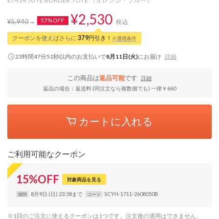
¥2,530
57%OFF
¥5,940
税込
クーポンを使えばさらに
379
円引き！
※適用条件
23時間47分50秒
以内
のお支払いで
8月11日(火)
にお届け
詳細
この商品は
返品可能
です
詳細
返品の場合：返送料 (同注文なら複数個でも) 一律￥660
カートに入れる
ご利用可能なクーポン
15
%
OFF
対象商品を見る
8月9日 (日) 23:58まで
SCYH-1711-2608050B
期間
コード
※1回のご注文に使えるクーポンは1つです。注文後の適用はできません。